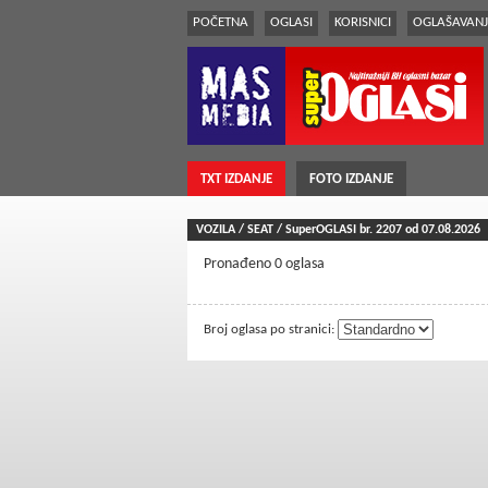
POČETNA
OGLASI
KORISNICI
OGLAŠAVANJ
TXT IZDANJE
FOTO IZDANJE
VOZILA / SEAT / SuperOGLASI br.
2207
od 07.08.2026
Pronađeno 0 oglasa
Broj oglasa po stranici: