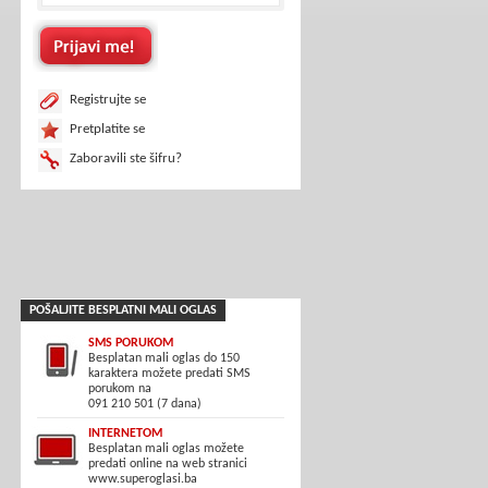
Registrujte se
Pretplatite se
Zaboravili ste šifru?
POŠALJITE BESPLATNI MALI OGLAS
SMS PORUKOM
Besplatan mali oglas do 150
karaktera možete predati SMS
porukom na
091 210 501 (7 dana)
INTERNETOM
Besplatan mali oglas možete
predati online na web stranici
www.superoglasi.ba