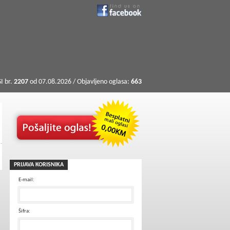
I br.
2207
od 07.08.2026 / Objavljeno oglasa:
663
PRIJAVA KORISNIKA
E-mail:
Šifra: