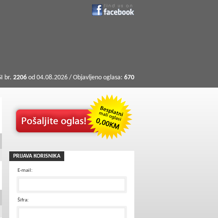
I br.
2206
od 04.08.2026 / Objavljeno oglasa:
670
PRIJAVA KORISNIKA
E-mail:
Šifra: