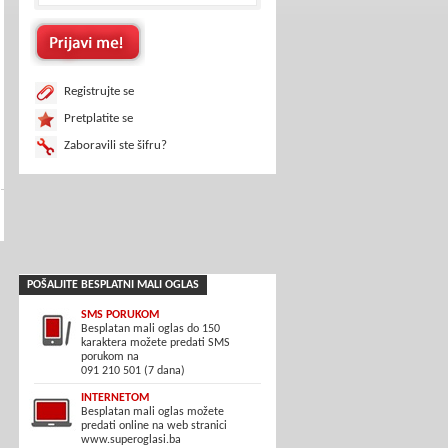
Registrujte se
Pretplatite se
Zaboravili ste šifru?
POŠALJITE BESPLATNI MALI OGLAS
SMS PORUKOM
Besplatan mali oglas do 150
karaktera možete predati SMS
porukom na
091 210 501 (7 dana)
INTERNETOM
Besplatan mali oglas možete
predati online na web stranici
www.superoglasi.ba