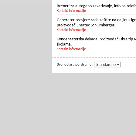
Breneri za autogeno zavarivanje, info na telefon
Kontakt informacije
Generator provjere rada zaštite na daljinu Li
proizvođač Enertec Schlumberger.
Kontakt informacije
Kondenzatorska dekada, proizvođač Iskra tip 
školama.
Kontakt informacije
Broj oglasa po stranici: