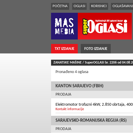
POČETNA
OGLASI
KORISNICI
OGLAŠAVANJ
TXT IZDANJE
FOTO IZDANJE
ZANATSKE MAŠINE / SuperOGLASI br.
2206
od 04.08.
Pronađeno 4 oglasa
KANTON SARAJEVO (FBiH)
PRODAJA
Elektromotor trofazni 4kW, 2.850 obrtaja, 40
Kontakt informacije
SARAJEVSKO-ROMANIJSKA REGIJA (RS)
PRODAJA