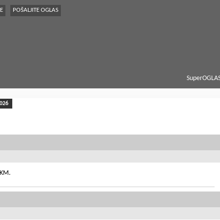
E
POŠALJITE OGLAS
SuperOGLAS
2026
0KM.