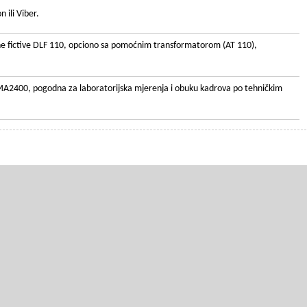
 ili Viber.
gne fictive DLF 110, opciono sa pomoćnim transformatorom (AT 110),
MA2400, pogodna za laboratorijska mjerenja i obuku kadrova po tehničkim