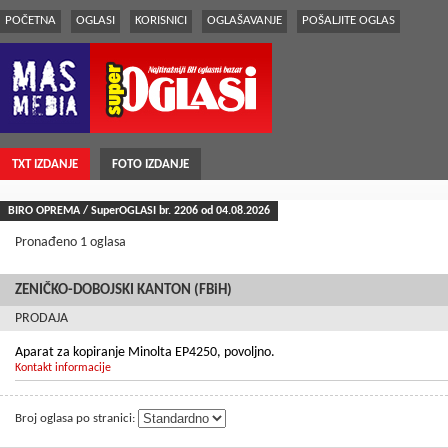
POČETNA
OGLASI
KORISNICI
OGLAŠAVANJE
POŠALJITE OGLAS
TXT IZDANJE
FOTO IZDANJE
BIRO OPREMA / SuperOGLASI br.
2206
od 04.08.2026
Pronađeno 1 oglasa
ZENIČKO-DOBOJSKI KANTON (FBiH)
PRODAJA
Aparat za kopiranje Minolta EP4250, povoljno.
Kontakt informacije
Broj oglasa po stranici: