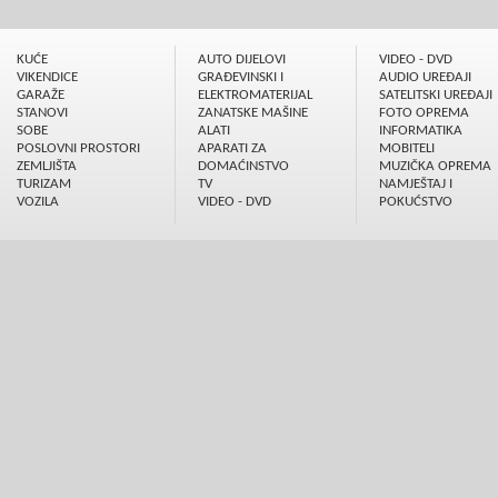
KUĆE
AUTO DIJELOVI
VIDEO - DVD
VIKENDICE
GRAÐEVINSKI I
AUDIO UREÐAJI
GARAŽE
ELEKTROMATERIJAL
SATELITSKI UREÐAJI
STANOVI
ZANATSKE MAŠINE
FOTO OPREMA
SOBE
ALATI
INFORMATIKA
POSLOVNI PROSTORI
APARATI ZA
MOBITELI
ZEMLJIŠTA
DOMAĆINSTVO
MUZIČKA OPREMA
TURIZAM
TV
NAMJEŠTAJ I
VOZILA
VIDEO - DVD
POKUĆSTVO