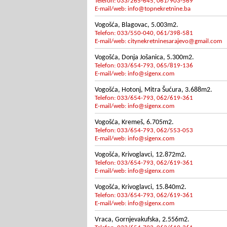
Telefon: 033/265-645, 061/903-569
E-mail/web:
info@topnekretnine.ba
Vogošća, Blagovac, 5.003m2.
Telefon: 033/550-040, 061/398-581
E-mail/web:
citynekretninesarajevo@gmail.com
Vogošća, Donja Jošanica, 5.300m2.
Telefon: 033/654-793, 065/819-136
E-mail/web:
info@sigenx.com
Vogošća, Hotonj, Mitra Šućura, 3.688m2.
Telefon: 033/654-793, 062/619-361
E-mail/web:
info@sigenx.com
Vogošća, Kremeš, 6.705m2.
Telefon: 033/654-793, 062/553-053
E-mail/web:
info@sigenx.com
Vogošća, Krivoglavci, 12.872m2.
Telefon: 033/654-793, 062/619-361
E-mail/web:
info@sigenx.com
Vogošća, Krivoglavci, 15.840m2.
Telefon: 033/654-793, 062/619-361
E-mail/web:
info@sigenx.com
Vraca, Gornjevakufska, 2.556m2.