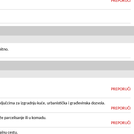
PREPORUČI
hitno.
PREPORUČI
ključcima za izgradnju kuće, urbanistička i građevinska dozvola.
PREPORUČI
že parcelisanje ili u komadu.
PREPORUČI
alnu cestu.