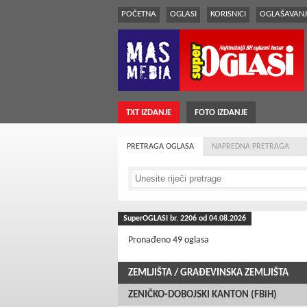
POČETNA
OGLASI
KORISNICI
OGLAŠAVANJ
TXT IZDANJE
FOTO IZDANJE
PRETRAGA OGLASA
NAPREDNA PRETRAGA
SuperOGLASI br.
2206
od 04.08.2026
Pronađeno 49 oglasa
ZEMLJIŠTA
/ GRAÐEVINSKA ZEMLJIŠTA
ZENIČKO-DOBOJSKI KANTON (FBiH)