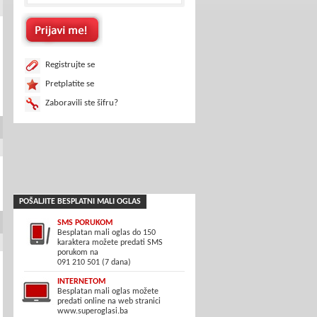
Registrujte se
Pretplatite se
Zaboravili ste šifru?
POŠALJITE BESPLATNI MALI OGLAS
SMS PORUKOM
Besplatan mali oglas do 150
karaktera možete predati SMS
porukom na
091 210 501 (7 dana)
INTERNETOM
Besplatan mali oglas možete
predati online na web stranici
www.superoglasi.ba