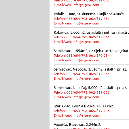
Telefon: 033/654-793, 062/619-361
E-mail/web:
info@sigenx.com
Pofalići, Hum, 20 dunuma, uknjižene 4 kuće.
Telefon: 033/654-793, 062/619-361
E-mail/web:
info@sigenx.com
Rakovica, 5.000m2, uz asfaltni put, sa infrast
Telefon: 033/654-793, 062/619-361
E-mail/web:
info@sigenx.com
Semizovac, 1.554m2, uz rijeku, ucrtan objekat
Telefon: 033/654-793, 061/170-254
E-mail/web:
info@sigenx.com
Semizovac, Nebočaj, 1.516m2, asfaltni prilaz.
Telefon: 033/654-793, 062/619-361
E-mail/web:
info@sigenx.com
Semizovac, Nebočaj, 5.000m2, asfaltni prilaz.
Telefon: 033/654-793, 062/619-361
E-mail/web:
info@sigenx.com
Stari Grad, Gornje Biosko, 16.000m2.
Telefon: 033/654-793, 065/819-136
E-mail/web:
info@sigenx.com
Vogošća, Blagovac, 2.244m2.