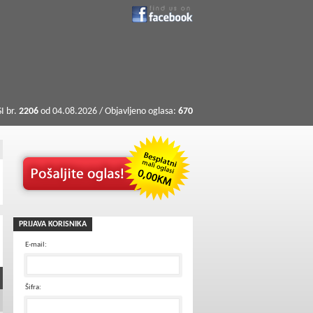
I br.
2206
od 04.08.2026 / Objavljeno oglasa:
670
PRIJAVA KORISNIKA
E-mail:
Šifra: