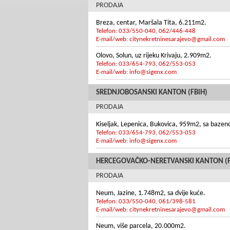
PRODAJA
Breza, centar, Maršala Tita, 6.211m2.
Telefon: 033/550-040, 062/446-448
E-mail/web:
citynekretninesarajevo@gmail.com
Olovo, Solun, uz rijeku Krivaju, 2.909m2.
Telefon: 033/654-793, 062/553-053
E-mail/web:
info@sigenx.com
SREDNJOBOSANSKI KANTON (FBiH)
PRODAJA
Kiseljak, Lepenica, Bukovica, 959m2, sa baze
Telefon: 033/654-793, 062/553-053
E-mail/web:
info@sigenx.com
HERCEGOVAČKO-NERETVANSKI KANTON (F
PRODAJA
Neum, Jazine, 1.748m2, sa dvije kuće.
Telefon: 033/550-040, 061/398-581
E-mail/web:
citynekretninesarajevo@gmail.com
Neum, više parcela, 20.000m2.