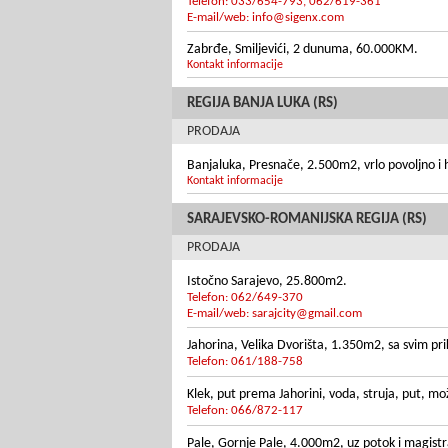
Telefon: 033/654-793, 062/619-361
E-mail/web:
info@sigenx.com
Zabrđe, Smiljevići, 2 dunuma, 60.000KM.
Kontakt informacije
REGIJA BANJA LUKA (RS)
PRODAJA
Banjaluka, Presnače, 2.500m2, vrlo povoljno i 
Kontakt informacije
SARAJEVSKO-ROMANIJSKA REGIJA (RS)
PRODAJA
Istočno Sarajevo, 25.800m2.
Telefon: 062/649-370
E-mail/web:
sarajcity@gmail.com
Jahorina, Velika Dvorišta, 1.350m2, sa svim pri
Telefon: 061/188-758
Klek, put prema Jahorini, voda, struja, put, mo
Telefon: 066/872-117
Pale, Gornje Pale, 4.000m2, uz potok i magistr