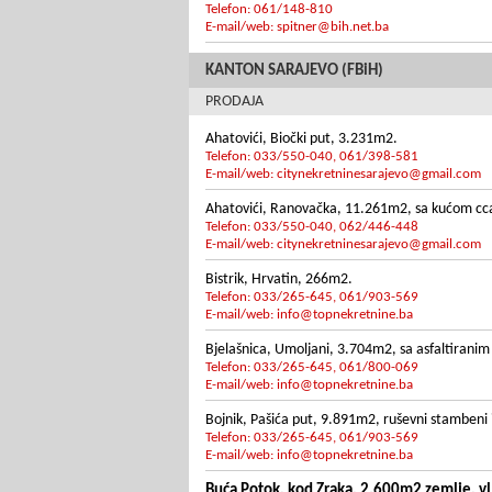
Telefon: 061/148-810
E-mail/web:
spitner@bih.net.ba
KANTON SARAJEVO (FBiH)
PRODAJA
Ahatovići, Biočki put, 3.231m2.
Telefon: 033/550-040, 061/398-581
E-mail/web:
citynekretninesarajevo@gmail.com
Ahatovići, Ranovačka, 11.261m2, sa kućom c
Telefon: 033/550-040, 062/446-448
E-mail/web:
citynekretninesarajevo@gmail.com
Bistrik, Hrvatin, 266m2.
Telefon: 033/265-645, 061/903-569
E-mail/web:
info@topnekretnine.ba
Bjelašnica, Umoljani, 3.704m2, sa asfaltirani
Telefon: 033/265-645, 061/800-069
E-mail/web:
info@topnekretnine.ba
Bojnik, Pašića put, 9.891m2, ruševni stambeni 
Telefon: 033/265-645, 061/903-569
E-mail/web:
info@topnekretnine.ba
Buća Potok, kod Zraka, 2.600m2 zemlje, v