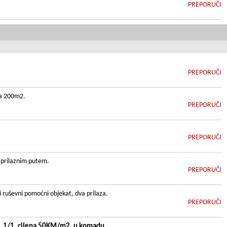
PREPORUČI
PREPORUČI
ca 200m2.
PREPORUČI
PREPORUČI
m prilaznim putem.
PREPORUČI
i ruševni pomoćni objekat, dva prilaza.
PREPORUČI
l. 1/1, cijena 50KM/m2, u komadu.