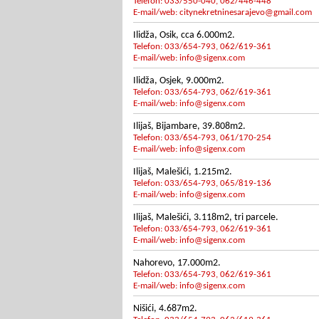
Telefon: 033/550-040, 062/446-448
E-mail/web:
citynekretninesarajevo@gmail.com
Ilidža, Osik, cca 6.000m2.
Telefon: 033/654-793, 062/619-361
E-mail/web:
info@sigenx.com
Ilidža, Osjek, 9.000m2.
Telefon: 033/654-793, 062/619-361
E-mail/web:
info@sigenx.com
Ilijaš, Bijambare, 39.808m2.
Telefon: 033/654-793, 061/170-254
E-mail/web:
info@sigenx.com
Ilijaš, Malešići, 1.215m2.
Telefon: 033/654-793, 065/819-136
E-mail/web:
info@sigenx.com
Ilijaš, Malešići, 3.118m2, tri parcele.
Telefon: 033/654-793, 062/619-361
E-mail/web:
info@sigenx.com
Nahorevo, 17.000m2.
Telefon: 033/654-793, 062/619-361
E-mail/web:
info@sigenx.com
Nišići, 4.687m2.