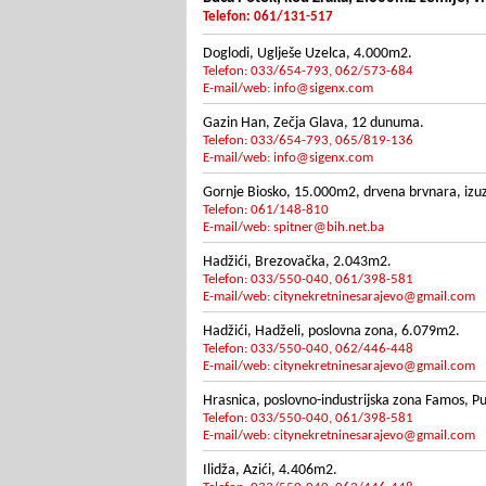
Telefon: 061/131-517
Doglodi, Uglješe Uzelca, 4.000m2.
Telefon: 033/654-793, 062/573-684
E-mail/web:
info@sigenx.com
Gazin Han, Zečja Glava, 12 dunuma.
Telefon: 033/654-793, 065/819-136
E-mail/web:
info@sigenx.com
Gornje Biosko, 15.000m2, drvena brvnara, izuzet
Telefon: 061/148-810
E-mail/web:
spitner@bih.net.ba
Hadžići, Brezovačka, 2.043m2.
Telefon: 033/550-040, 061/398-581
E-mail/web:
citynekretninesarajevo@gmail.com
Hadžići, Hadželi, poslovna zona, 6.079m2.
Telefon: 033/550-040, 062/446-448
E-mail/web:
citynekretninesarajevo@gmail.com
Hrasnica, poslovno-industrijska zona Famos, P
Telefon: 033/550-040, 061/398-581
E-mail/web:
citynekretninesarajevo@gmail.com
Ilidža, Azići, 4.406m2.