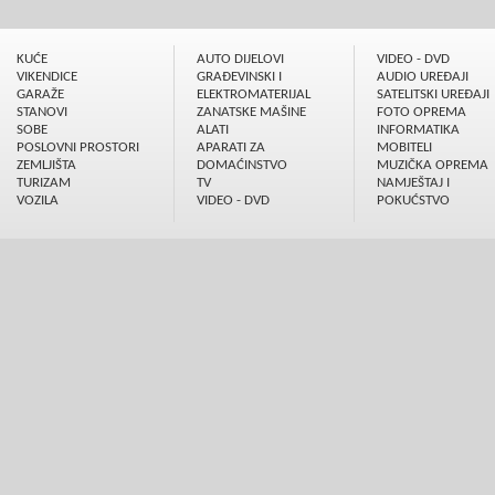
KUĆE
AUTO DIJELOVI
VIDEO - DVD
VIKENDICE
GRAÐEVINSKI I
AUDIO UREÐAJI
GARAŽE
ELEKTROMATERIJAL
SATELITSKI UREÐAJI
STANOVI
ZANATSKE MAŠINE
FOTO OPREMA
SOBE
ALATI
INFORMATIKA
POSLOVNI PROSTORI
APARATI ZA
MOBITELI
ZEMLJIŠTA
DOMAĆINSTVO
MUZIČKA OPREMA
TURIZAM
TV
NAMJEŠTAJ I
VOZILA
VIDEO - DVD
POKUĆSTVO