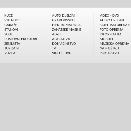
KUĆE
AUTO DIJELOVI
VIDEO - DVD
VIKENDICE
GRAÐEVINSKI I
AUDIO UREÐAJI
GARAŽE
ELEKTROMATERIJAL
SATELITSKI UREÐAJI
STANOVI
ZANATSKE MAŠINE
FOTO OPREMA
SOBE
ALATI
INFORMATIKA
POSLOVNI PROSTORI
APARATI ZA
MOBITELI
ZEMLJIŠTA
DOMAĆINSTVO
MUZIČKA OPREMA
TURIZAM
TV
NAMJEŠTAJ I
VOZILA
VIDEO - DVD
POKUĆSTVO