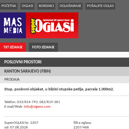
POČETNA
OGLASI
KORISNICI
OGLAŠAVANJE
POŠALJITE OGLAS
TXT IZDANJE
FOTO IZDANJE
POSLOVNI PROSTORI
KANTON SARAJEVO (FBiH)
PRODAJA
Stup, poslovni objekat, u blizini stupske petlje, parcela 1.000m2.
Telefon: 033/654-793, 062/619-361
E-mail/Web:
info@sigenx.com
SuperOGLASI br. 2207
Šifra oglasa:
od: 07.08.2026
2207/466