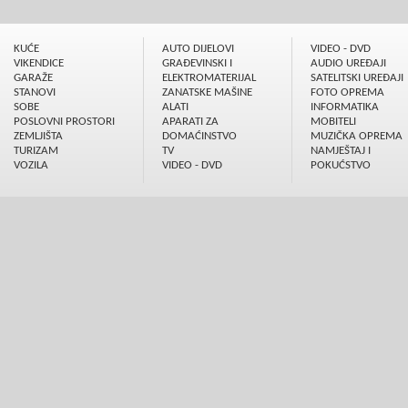
KUĆE
AUTO DIJELOVI
VIDEO - DVD
VIKENDICE
GRAÐEVINSKI I
AUDIO UREÐAJI
GARAŽE
ELEKTROMATERIJAL
SATELITSKI UREÐAJI
STANOVI
ZANATSKE MAŠINE
FOTO OPREMA
SOBE
ALATI
INFORMATIKA
POSLOVNI PROSTORI
APARATI ZA
MOBITELI
ZEMLJIŠTA
DOMAĆINSTVO
MUZIČKA OPREMA
TURIZAM
TV
NAMJEŠTAJ I
VOZILA
VIDEO - DVD
POKUĆSTVO