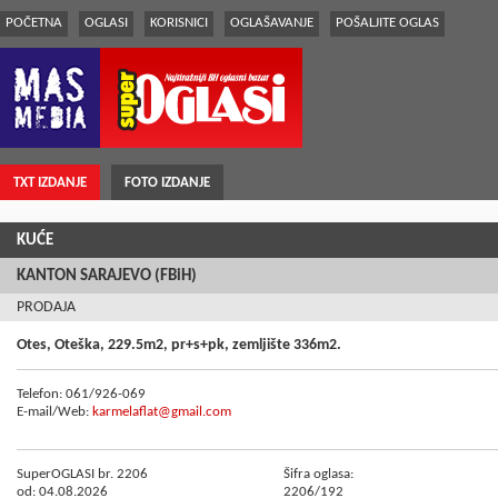
POČETNA
OGLASI
KORISNICI
OGLAŠAVANJE
POŠALJITE OGLAS
TXT IZDANJE
FOTO IZDANJE
KUĆE
KANTON SARAJEVO (FBiH)
PRODAJA
Otes, Oteška, 229.5m2, pr+s+pk, zemljište 336m2.
Telefon: 061/926-069
E-mail/Web:
karmelaflat@gmail.com
SuperOGLASI br. 2206
Šifra oglasa:
od: 04.08.2026
2206/192