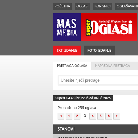
POČETNA
OGLASI
KORISNICI
OGLAŠAVANJ
TXT IZDANJE
FOTO IZDANJE
PRETRAGA OGLASA
NAPREDNA PRETRAGA
SuperOGLASI br.
2206
od 04.08.2026
Pronađeno 255 oglasa
3
<
1
2
4
5
6
>
STANOVI