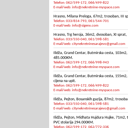
Telefon: 062/599-172, 066/499-822
E-mail/web:
info@nekretnine-myspace.com
Hrasno, Milana Preloga, 67m2, trosoban, III sp
Telefon: 033/654-793, 061/544-701
E-mail/web:
info@sigenx.com
Hrasno, Trg heroja, 36m2, dvosoban, XI sprat, l
Telefon: 033/550-040, 061/398-581
E-mail/web:
citynekretninesarajevo@gmail.com
Ilidža, Grand Centar, Butmirska cesta, 103m2, t
485.000KM.
Telefon: 062/599-172, 066/998-943
E-mail/web:
info@nekretnine-myspace.com
Ilidža, Grand Centar, Butmirska cesta, 155m2, 
cijena na upit.
Telefon: 062/599-172, 066/499-822
E-mail/web:
info@nekretnine-myspace.com
Ilidža, Pejton, Bosanskih gazija, 87m2, trosoba
Telefon: 033/550-040, 061/398-581
E-mail/web:
citynekretninesarajevo@gmail.com
Ilidža, Pejton, Midhata Hujdura Hujke, 71m2, tr
PVC stolarija 294.000KM.
Telefon: 062/599-172, 062/772-336