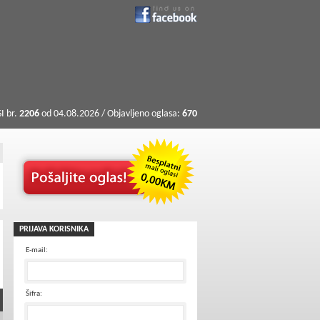
I br.
2206
od 04.08.2026 / Objavljeno oglasa:
670
PRIJAVA KORISNIKA
E-mail:
Šifra: