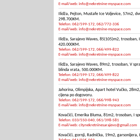
E-mail/web:
info@nekretnine-myspace.com
Ilidža, Pejton, Mustafe Ice Voljevice, 57m2, dv
298.700KM.
Telefon: 062/599-172, 062/772-336
E-mail/web:
info@nekretnine-myspace.com
Ilidža, Sarajevo Waves, 85(105)m2, trosoban, I
420.000KM.
Telefon: 062/599-172, 066/499-822
E-mail/web:
info@nekretnine-myspace.com
Ilidža, Sarajevo Waves, 89m2, trosoban, V spr
blinda vrata, 500.000KM.
Telefon: 062/599-172, 066/499-822
E-mail/web:
info@nekretnine-myspace.com
Jahorina, Olimpijska, Apart hotel Vučko, 28m2
cijena po dogovoru.
Telefon: 062/599-172, 066/998-943
E-mail/web:
info@nekretnine-myspace.com
Kovačići, Emerika Bluma, 81m2, trosoban, I spra
Telefon: 033/550-040, 061/398-581
E-mail/web:
citynekretninesarajevo@gmail.com
Kovačići, gornji, Radnička, 19m2, garsonijera, I