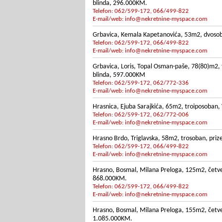
blinda, 296.000KM.
Telefon: 062/599-172, 066/499-822
E-mail/web:
info@nekretnine-myspace.com
Grbavica, Kemala Kapetanovića, 53m2, dvosoban
Telefon: 062/599-172, 066/499-822
E-mail/web:
info@nekretnine-myspace.com
Grbavica, Loris, Topal Osman-paše, 78(80)m2, t
blinda, 597.000KM
Telefon: 062/599-172, 062/772-336
E-mail/web:
info@nekretnine-myspace.com
Hrasnica, Ejuba Sarajkića, 65m2, troiposoban, V
Telefon: 062/599-172, 062/772-006
E-mail/web:
info@nekretnine-myspace.com
Hrasno Brdo, Triglavska, 58m2, trosoban, priz
Telefon: 062/599-172, 066/499-822
E-mail/web:
info@nekretnine-myspace.com
Hrasno, Bosmal, Milana Preloga, 125m2, četver
868.000KM.
Telefon: 062/599-172, 066/499-822
E-mail/web:
info@nekretnine-myspace.com
Hrasno, Bosmal, Milana Preloga, 155m2, četver
1.085.000KM.