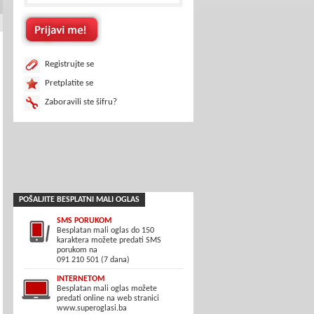
Registrujte se
Pretplatite se
Zaboravili ste šifru?
POŠALJITE BESPLATNI MALI OGLAS
SMS PORUKOM
Besplatan mali oglas do 150
karaktera možete predati SMS
porukom na
091 210 501 (7 dana)
INTERNETOM
Besplatan mali oglas možete
predati online na web stranici
www.superoglasi.ba