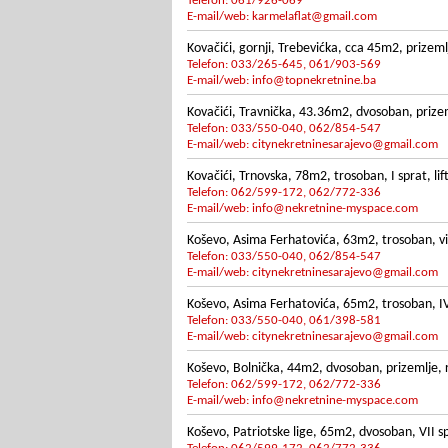
Telefon: 061/926-069
E-mail/web:
karmelaflat@gmail.com
Kovačići, gornji, Trebevićka, cca 45m2, prize
Telefon: 033/265-645, 061/903-569
E-mail/web:
info@topnekretnine.ba
Kovačići, Travnička, 43.36m2, dvosoban, prizem
Telefon: 033/550-040, 062/854-547
E-mail/web:
citynekretninesarajevo@gmail.com
Kovačići, Trnovska, 78m2, trosoban, I sprat, li
Telefon: 062/599-172, 062/772-336
E-mail/web:
info@nekretnine-myspace.com
Koševo, Asima Ferhatovića, 63m2, trosoban, vis
Telefon: 033/550-040, 062/854-547
E-mail/web:
citynekretninesarajevo@gmail.com
Koševo, Asima Ferhatovića, 65m2, trosoban, IV (
Telefon: 033/550-040, 061/398-581
E-mail/web:
citynekretninesarajevo@gmail.com
Koševo, Bolnička, 44m2, dvosoban, prizemlje, 
Telefon: 062/599-172, 062/772-336
E-mail/web:
info@nekretnine-myspace.com
Koševo, Patriotske lige, 65m2, dvosoban, VII sp