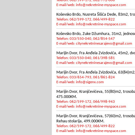
Telefon: 062/599-172, 062/772-006
E-mail/web:
info@nekretnine-myspace.com
Koševsko Brdo, Nusreta Šišića Dede, 83m2, tros
Telefon: 062/599-172, 066/499-822
E-mail/web:
info@nekretnine-myspace.com
Koševsko Brdo, Zuke Džumhura, 31m2, jednosoba
Telefon: 033/550-040, 062/854-547
E-mail/web:
citynekretninesarajevo@gmail.com
Marijin Dvor, Fra Anđela Zvizdovića, 45m2, dvoso
Telefon: 033/550-040, 061/398-581
E-mail/web:
citynekretninesarajevo@gmail.com
Marijin Dvor, Fra Anđela Zvizdovića, 63(84)m2,
Telefon: 033/654-793, 061/861-824
E-mail/web:
info@sigenx.com
Marijin Dvor, Kranjčevićeva, 55(80)m2, trosoban
475.000KM.
Telefon: 062/599-172, 066/998-943
E-mail/web:
info@nekretnine-myspace.com
Marijin Dvor, Kranjčevićeva, 57(60)m2, trosoba
Rehau stolarija, 499.000KM.
Telefon: 062/599-172, 066/499-822
E-mail/web:
info@nekretnine-myspace.com