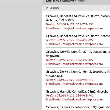
KANTON SARAJEVO (FBiH)
PRODAJA
Grbavica, Behdžeta Mutevelića, 80m2, trosoban
stolarija, 479.000KM.
Telefon: 062/599-172, 062/772-336
E-mail/web:
info@nekretnine-myspace.com
Grbavica, Behdžeta Mutevelića, 86m2, petosoba
Telefon: 062/599-172, 066/499-822
E-mail/web:
info@nekretnine-myspace.com
Grbavica, Derviša Numića, 37m2, dvosoban, priz
dogovoru.
Telefon: 062/599-172, 066/499-822
E-mail/web:
info@nekretnine-myspace.com
Grbavica, Derviša Numića, 66m2, trosoban, III 
420.000KM.
Telefon: 062/599-172, 066/998-943
E-mail/web:
info@nekretnine-myspace.com
Grbavica, Hamdije Čemerlića, 53m2, dvosoban, I
Telefon: 062/599-172, 066/998-943
E-mail/web:
info@nekretnine-myspace.com
Grbavica, Kemala Kapetanovića, 53(56)m2, dvoi