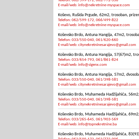
Telefon: 062/599-172, 062/772-336
E-mail/web:
info@nekretnine-myspace.com
Koševo, Rušida Prgude, 62m2, trosoban, prizem
Telefon: 062/599-172, 066/499-822
E-mail/web:
info@nekretnine-myspace.com
Koševsko Brdo, Antuna Hangija, 47m2, trosoban,
Telefon: 033/550-040, 061/620-660
E-mail/web:
citynekretninesarajevo@gmail.com
Koševsko Brdo, Antuna Hangija, 57(67)m2, tros
Telefon: 033/654-793, 061/861-824
E-mail/web:
info@sigenx.com
Koševsko Brdo, Antuna Hangija, 57m2, dvosoban
Telefon: 033/550-040, 061/398-581
E-mail/web:
citynekretninesarajevo@gmail.com
Koševsko Brdo, Muhameda Hadžijahića, 56m2, dvo
Telefon: 033/550-040, 061/398-581
E-mail/web:
citynekretninesarajevo@gmail.com
Koševsko Brdo, Muhameda Hadžijahića, 69m2, 
Telefon: 033/265-645, 061/903-569
E-mail/web:
info@topnekretnine.ba
Koševsko Brdo, Muhameda Hadžijahića, 83(93)m2