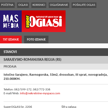
POČETNA
OGLASI
KORISNICI
OGLAŠAVANJE
POŠALJITE OGLAS
TXT IZDANJE
FOTO IZDANJE
STANOVI
SARAJEVSKO-ROMANIJSKA REGIJA (RS)
PRODAJA
Istočno Sarajevo, Ravnogorska, 53m2, dvosoban, III sprat, novogradnja, e
210.000KM.
Telefon: 062/599-172, 062/772-336
E-mail/Web:
info@nekretnine-myspace.com
SuperOGLASI br. 2206
Šifra oglasa: