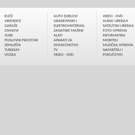
KUĆE
AUTO DIJELOVI
VIDEO - DVD
VIKENDICE
GRAÐEVINSKI I
AUDIO UREÐAJI
GARAŽE
ELEKTROMATERIJAL
SATELITSKI UREÐAJI
STANOVI
ZANATSKE MAŠINE
FOTO OPREMA
SOBE
ALATI
INFORMATIKA
POSLOVNI PROSTORI
APARATI ZA
MOBITELI
ZEMLJIŠTA
DOMAĆINSTVO
MUZIČKA OPREMA
TURIZAM
TV
NAMJEŠTAJ I
VOZILA
VIDEO - DVD
POKUĆSTVO