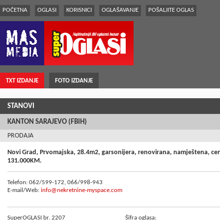
POČETNA
OGLASI
KORISNICI
OGLAŠAVANJE
POŠALJITE OGLAS
TXT IZDANJE
FOTO IZDANJE
STANOVI
KANTON SARAJEVO (FBiH)
PRODAJA
Novi Grad, Prvomajska, 28.4m2, garsonijera, renovirana, namještena, cent
131.000KM.
Telefon: 062/599-172, 066/998-943
E-mail/Web:
info@nekretnine-myspace.com
SuperOGLASI br. 2207
Šifra oglasa: