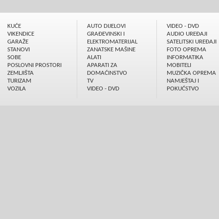
KUĆE
AUTO DIJELOVI
VIDEO - DVD
VIKENDICE
GRAÐEVINSKI I
AUDIO UREÐAJI
GARAŽE
ELEKTROMATERIJAL
SATELITSKI UREÐAJI
STANOVI
ZANATSKE MAŠINE
FOTO OPREMA
SOBE
ALATI
INFORMATIKA
POSLOVNI PROSTORI
APARATI ZA
MOBITELI
ZEMLJIŠTA
DOMAĆINSTVO
MUZIČKA OPREMA
TURIZAM
TV
NAMJEŠTAJ I
VOZILA
VIDEO - DVD
POKUĆSTVO