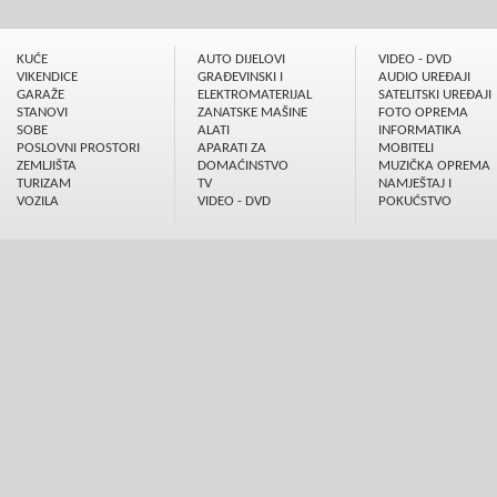
KUĆE
AUTO DIJELOVI
VIDEO - DVD
VIKENDICE
GRAÐEVINSKI I
AUDIO UREÐAJI
GARAŽE
ELEKTROMATERIJAL
SATELITSKI UREÐAJI
STANOVI
ZANATSKE MAŠINE
FOTO OPREMA
SOBE
ALATI
INFORMATIKA
POSLOVNI PROSTORI
APARATI ZA
MOBITELI
ZEMLJIŠTA
DOMAĆINSTVO
MUZIČKA OPREMA
TURIZAM
TV
NAMJEŠTAJ I
VOZILA
VIDEO - DVD
POKUĆSTVO