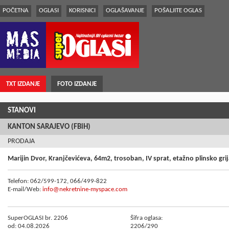
POČETNA
OGLASI
KORISNICI
OGLAŠAVANJE
POŠALJITE OGLAS
TXT IZDANJE
FOTO IZDANJE
STANOVI
KANTON SARAJEVO (FBiH)
PRODAJA
Marijin Dvor, Kranjčevićeva, 64m2, trosoban, IV sprat, etažno plinsko grij
Telefon: 062/599-172, 066/499-822
E-mail/Web:
info@nekretnine-myspace.com
SuperOGLASI br. 2206
Šifra oglasa:
od: 04.08.2026
2206/290