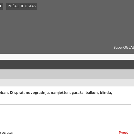
E
POŠALJITE OGLAS
SuperOGLAS
oban, IX sprat, novogradnja, namješten, garaža, balkon, blinda,
a oglasa:
Tweet