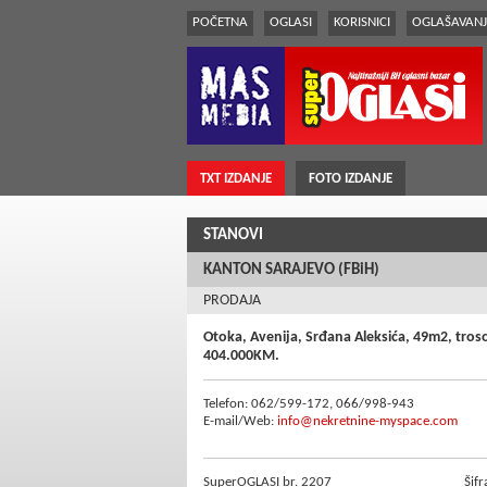
POČETNA
OGLASI
KORISNICI
OGLAŠAVANJ
TXT IZDANJE
FOTO IZDANJE
STANOVI
KANTON SARAJEVO (FBiH)
PRODAJA
Otoka, Avenija, Srđana Aleksića, 49m2, tros
404.000KM.
Telefon: 062/599-172, 066/998-943
E-mail/Web:
info@nekretnine-myspace.com
SuperOGLASI br. 2207
Šifr