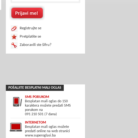
Registrujte se
Pretplatite se
Zaboravili ste šifru?
POŠALJITE BESPLATNI MALI OGLAS
SMS PORUKOM
Besplatan mali oglas do 150
karaktera možete predati SMS
porukom na
091 210 501 (7 dana)
INTERNETOM
Besplatan mali oglas možete
predati online na web stranici
www.superoglasi.ba