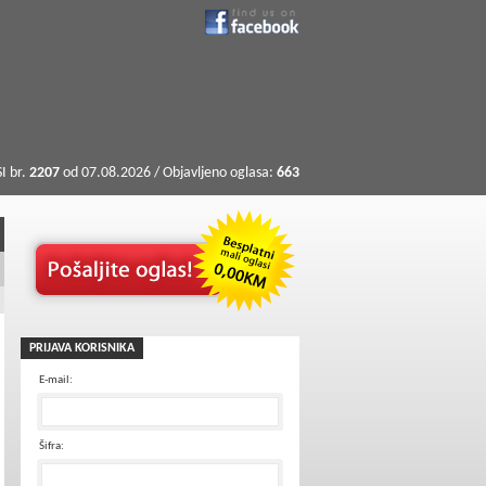
I br.
2207
od 07.08.2026 / Objavljeno oglasa:
663
PRIJAVA KORISNIKA
E-mail:
Šifra: