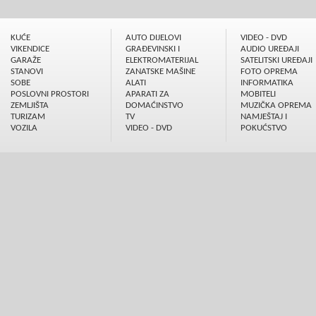
KUĆE
AUTO DIJELOVI
VIDEO - DVD
VIKENDICE
GRAÐEVINSKI I
AUDIO UREÐAJI
GARAŽE
ELEKTROMATERIJAL
SATELITSKI UREÐAJI
STANOVI
ZANATSKE MAŠINE
FOTO OPREMA
SOBE
ALATI
INFORMATIKA
POSLOVNI PROSTORI
APARATI ZA
MOBITELI
ZEMLJIŠTA
DOMAĆINSTVO
MUZIČKA OPREMA
TURIZAM
TV
NAMJEŠTAJ I
VOZILA
VIDEO - DVD
POKUĆSTVO