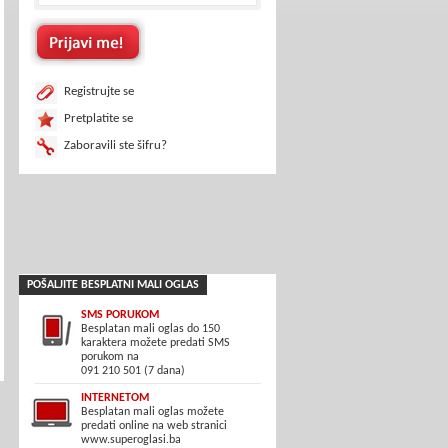
Registrujte se
Pretplatite se
Zaboravili ste šifru?
POŠALJITE BESPLATNI MALI OGLAS
SMS PORUKOM
Besplatan mali oglas do 150
karaktera možete predati SMS
porukom na
091 210 501 (7 dana)
INTERNETOM
Besplatan mali oglas možete
predati online na web stranici
www.superoglasi.ba