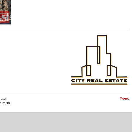
lasa:
Tweet
19138