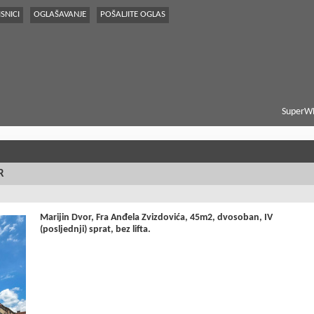
SNICI
OGLAŠAVANJE
POŠALJITE OGLAS
SuperWE
R
Marijin Dvor, Fra Anđela Zvizdovića, 45m2, dvosoban, IV
(posljednji) sprat, bez lifta.