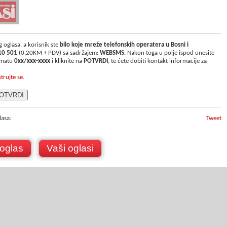
 oglasa, a korisnik ste
bilo koje mreže telefonskih operatera u Bosni i
10 501
(0,20KM + PDV) sa sadržajem:
WEBSMS
. Nakon toga u polje ispod unesite
ormatu
0xx/xxx-xxxx
i kliknite na
POTVRDI
, te ćete dobiti kontakt informacije za
strujte se.
lasa:
Tweet
 oglas
Vaši oglasi