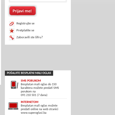
Registrujte se
Pretplatite se
Zaboravili ste šifru?
POŠALJITE BESPLATNI MALI OGLAS
SMS PORUKOM
Besplatan mali oglas do 150
karaktera možete predati SMS
porukom na
091 210 501 (7 dana)
INTERNETOM
Besplatan mali oglas možete
predati online na web stranici
www.superoglasi.ba