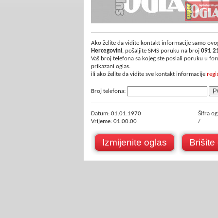
Ako želite da vidite kontakt informacije samo ovog
Hercegovini
, pošaljite SMS poruku na broj
091 2
Vaš broj telefona sa kojeg ste poslali poruku u f
prikazani oglas.
ili ako želite da vidite sve kontakt informacije
regi
Broj telefona:
Datum: 01.01.1970
Šifra og
Vrijeme: 01:00:00
/
Izmijenite oglas
Brišite