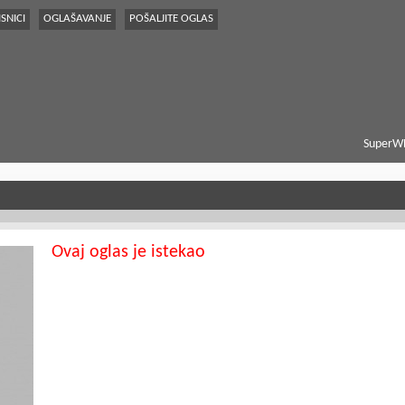
SNICI
OGLAŠAVANJE
POŠALJITE OGLAS
SuperWE
Ovaj oglas je istekao