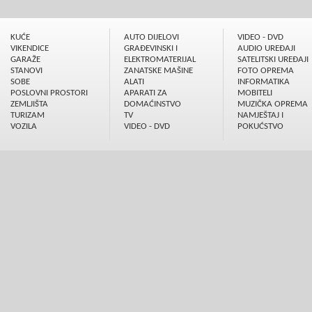
KUĆE
AUTO DIJELOVI
VIDEO - DVD
VIKENDICE
GRAÐEVINSKI I
AUDIO UREÐAJI
GARAŽE
ELEKTROMATERIJAL
SATELITSKI UREÐAJI
STANOVI
ZANATSKE MAŠINE
FOTO OPREMA
SOBE
ALATI
INFORMATIKA
POSLOVNI PROSTORI
APARATI ZA
MOBITELI
ZEMLJIŠTA
DOMAĆINSTVO
MUZIČKA OPREMA
TURIZAM
TV
NAMJEŠTAJ I
VOZILA
VIDEO - DVD
POKUĆSTVO