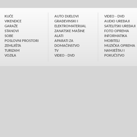
KUĆE
AUTO DIJELOVI
VIDEO - DVD
VIKENDICE
GRAÐEVINSKI I
AUDIO UREÐAJI
GARAŽE
ELEKTROMATERIJAL
SATELITSKI UREÐAJI
STANOVI
ZANATSKE MAŠINE
FOTO OPREMA
SOBE
ALATI
INFORMATIKA
POSLOVNI PROSTORI
APARATI ZA
MOBITELI
ZEMLJIŠTA
DOMAĆINSTVO
MUZIČKA OPREMA
TURIZAM
TV
NAMJEŠTAJ I
VOZILA
VIDEO - DVD
POKUĆSTVO