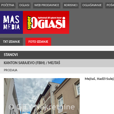
POČETNA
OGLASI
WEB PRODAVNICE
KORISNICI
OGLAŠAVANJE
POŠA
TXT IZDANJE
FOTO IZDANJE
STANOVI
KANTON SARAJEVO (FBiH) / MEJTAŠ
PRODAJA
Mejtaš, Hadži-Sulej