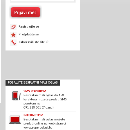
Registrujte se
Pretplatite se
Zaboravili ste šifru?
POŠALJITE BESPLATNI MALI OGLAS
SMS PORUKOM
Besplatan mali oglas do 150
karaktera možete predati SMS
porukom na
091 210 501 (7 dana)
INTERNETOM
Besplatan mali oglas možete
predati online na web stranici
www.superoglasi.ba