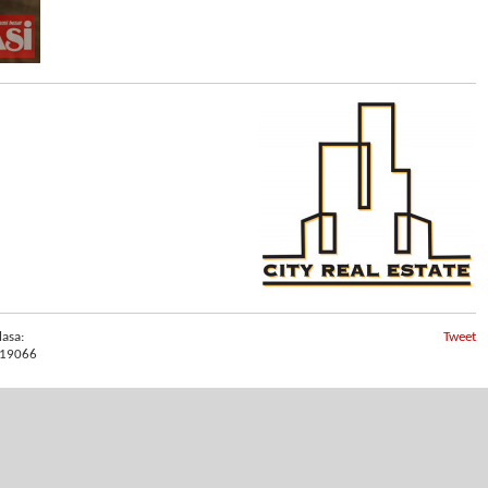
lasa:
Tweet
19066