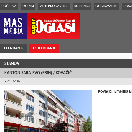
POČETNA
OGLASI
WEB PRODAVNICE
KORISNICI
OGLAŠAVANJE
POŠA
TXT IZDANJE
FOTO IZDANJE
STANOVI
KANTON SARAJEVO (FBiH) / KOVAČIĆI
PRODAJA
Kovačići, Emerika Bl