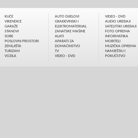
KUĆE
AUTO DIJELOVI
VIDEO - DVD
VIKENDICE
GRAÐEVINSKI I
AUDIO UREÐAJI
GARAŽE
ELEKTROMATERIJAL
SATELITSKI UREÐAJI
STANOVI
ZANATSKE MAŠINE
FOTO OPREMA
SOBE
ALATI
INFORMATIKA
POSLOVNI PROSTORI
APARATI ZA
MOBITELI
ZEMLJIŠTA
DOMAĆINSTVO
MUZIČKA OPREMA
TURIZAM
TV
NAMJEŠTAJ I
VOZILA
VIDEO - DVD
POKUĆSTVO