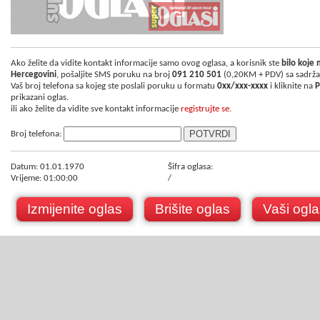
Ako želite da vidite kontakt informacije samo ovog oglasa, a korisnik ste
bilo koje
Hercegovini
, pošaljite SMS poruku na broj
091 210 501
(0,20KM + PDV) sa sadrž
Vaš broj telefona sa kojeg ste poslali poruku u formatu
0xx/xxx-xxxx
i kliknite na
P
prikazani oglas.
ili ako želite da vidite sve kontakt informacije
registrujte se.
Broj telefona:
Datum: 01.01.1970
Šifra oglasa:
Vrijeme: 01:00:00
/
Izmijenite oglas
Brišite oglas
Vaši ogla