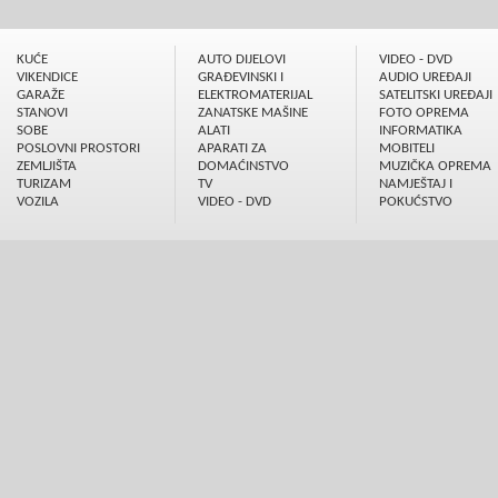
KUĆE
AUTO DIJELOVI
VIDEO - DVD
VIKENDICE
GRAÐEVINSKI I
AUDIO UREÐAJI
GARAŽE
ELEKTROMATERIJAL
SATELITSKI UREÐAJI
STANOVI
ZANATSKE MAŠINE
FOTO OPREMA
SOBE
ALATI
INFORMATIKA
POSLOVNI PROSTORI
APARATI ZA
MOBITELI
ZEMLJIŠTA
DOMAĆINSTVO
MUZIČKA OPREMA
TURIZAM
TV
NAMJEŠTAJ I
VOZILA
VIDEO - DVD
POKUĆSTVO