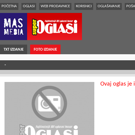
POČETNA
OGLASI
WEB PRODAVNICE
KORISNICI
OGLAŠAVANJE
POŠA
TXT IZDANJE
FOTO IZDANJE
-
Ovaj oglas je 