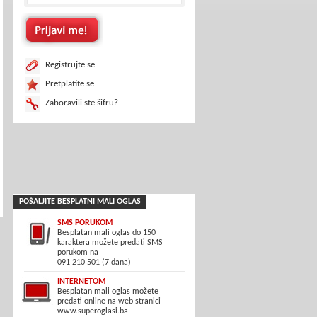
Registrujte se
Pretplatite se
Zaboravili ste šifru?
POŠALJITE BESPLATNI MALI OGLAS
SMS PORUKOM
Besplatan mali oglas do 150
karaktera možete predati SMS
porukom na
091 210 501 (7 dana)
INTERNETOM
Besplatan mali oglas možete
predati online na web stranici
www.superoglasi.ba