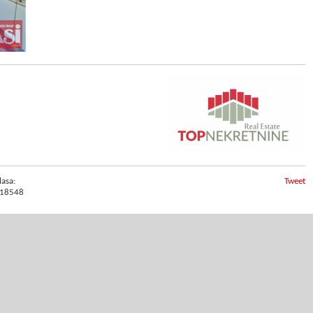
lasa:
Tweet
18548