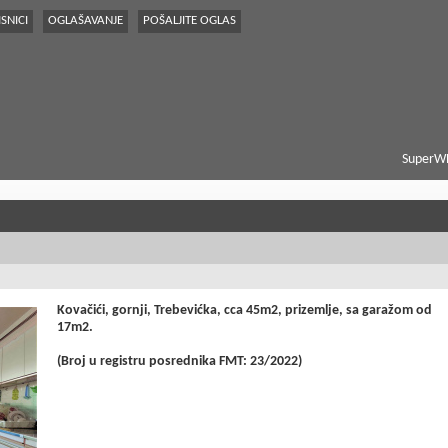
SNICI
OGLAŠAVANJE
POŠALJITE OGLAS
SuperWE
Kovačići, gornji, Trebevićka, cca 45m2, prizemlje, sa garažom od
17m2.
(Broj u registru posrednika FMT: 23/2022)