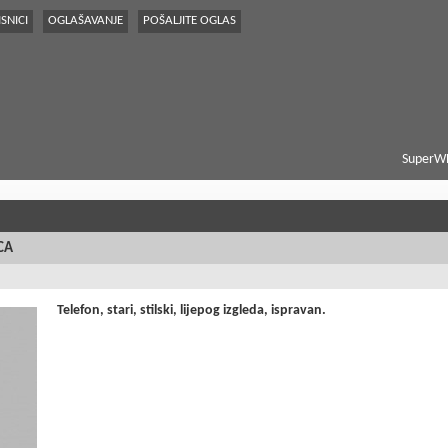
SNICI
OGLAŠAVANJE
POŠALJITE OGLAS
SuperWE
CA
Telefon, stari, stilski, lijepog izgleda, ispravan.