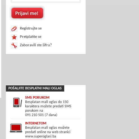
Registrujte se
Pretplatite se
Zaboravili ste šifru?
POŠALJITE BESPLATNI MALI OGLAS
SMS PORUKOM
Besplatan mali oglas do 150
karaktera možete predati SMS
porukom na
091 210 501 (7 dana)
INTERNETOM
Besplatan mali oglas možete
predati online na web stranici
www.superoglasi.ba