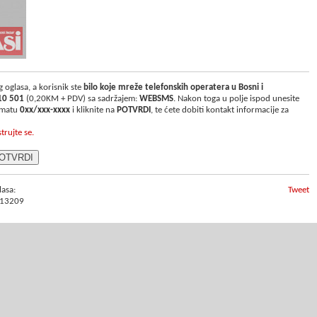
 oglasa, a korisnik ste
bilo koje mreže telefonskih operatera u Bosni i
10 501
(0,20KM + PDV) sa sadržajem:
WEBSMS
. Nakon toga u polje ispod unesite
ormatu
0xx/xxx-xxxx
i kliknite na
POTVRDI
, te ćete dobiti kontakt informacije za
strujte se.
lasa:
Tweet
13209