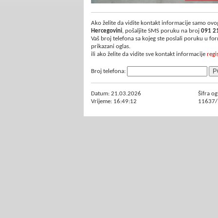
Ako želite da vidite kontakt informacije samo ovog
Hercegovini
, pošaljite SMS poruku na broj
091 2
Vaš broj telefona sa kojeg ste poslali poruku u f
prikazani oglas.
ili ako želite da vidite sve kontakt informacije
regi
Broj telefona:
Datum: 21.03.2026
Šifra og
Vrijeme: 16:49:12
11637/