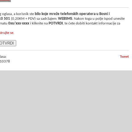
 oglasa, a korisnik ste
bilo koje mreže telefonskih operatera u Bosni i
10 501
(0,20KM + PDV) sa sadržajem:
WEBSMS
. Nakon toga u polje ispod unesite
ormatu
0xx/xxx-xxxx
i kliknite na
POTVRDI
, te ćete dobiti kontakt informacije za
strujte se.
lasa:
Tweet
10378