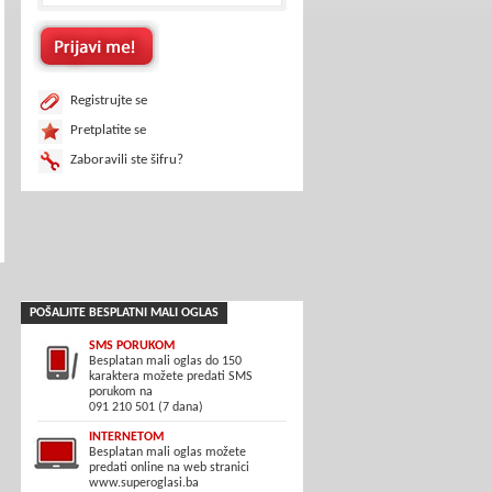
Registrujte se
Pretplatite se
Zaboravili ste šifru?
POŠALJITE BESPLATNI MALI OGLAS
SMS PORUKOM
Besplatan mali oglas do 150
karaktera možete predati SMS
porukom na
091 210 501 (7 dana)
INTERNETOM
Besplatan mali oglas možete
predati online na web stranici
www.superoglasi.ba