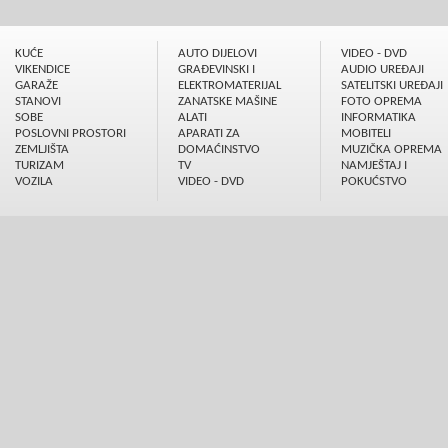
KUĆE
AUTO DIJELOVI
VIDEO - DVD
VIKENDICE
GRAÐEVINSKI I
AUDIO UREÐAJI
GARAŽE
ELEKTROMATERIJAL
SATELITSKI UREÐAJI
STANOVI
ZANATSKE MAŠINE
FOTO OPREMA
SOBE
ALATI
INFORMATIKA
POSLOVNI PROSTORI
APARATI ZA
MOBITELI
ZEMLJIŠTA
DOMAĆINSTVO
MUZIČKA OPREMA
TURIZAM
TV
NAMJEŠTAJ I
VOZILA
VIDEO - DVD
POKUĆSTVO