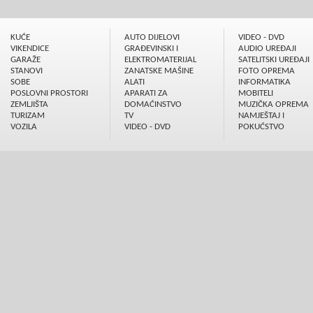
KUĆE
AUTO DIJELOVI
VIDEO - DVD
VIKENDICE
GRAÐEVINSKI I
AUDIO UREÐAJI
GARAŽE
ELEKTROMATERIJAL
SATELITSKI UREÐAJI
STANOVI
ZANATSKE MAŠINE
FOTO OPREMA
SOBE
ALATI
INFORMATIKA
POSLOVNI PROSTORI
APARATI ZA
MOBITELI
ZEMLJIŠTA
DOMAĆINSTVO
MUZIČKA OPREMA
TURIZAM
TV
NAMJEŠTAJ I
VOZILA
VIDEO - DVD
POKUĆSTVO