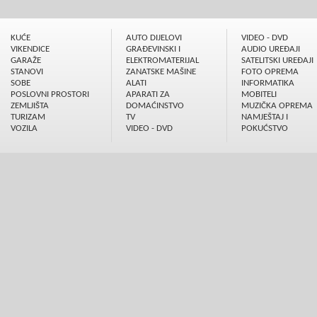
KUĆE
AUTO DIJELOVI
VIDEO - DVD
VIKENDICE
GRAÐEVINSKI I
AUDIO UREÐAJI
GARAŽE
ELEKTROMATERIJAL
SATELITSKI UREÐAJI
STANOVI
ZANATSKE MAŠINE
FOTO OPREMA
SOBE
ALATI
INFORMATIKA
POSLOVNI PROSTORI
APARATI ZA
MOBITELI
ZEMLJIŠTA
DOMAĆINSTVO
MUZIČKA OPREMA
TURIZAM
TV
NAMJEŠTAJ I
VOZILA
VIDEO - DVD
POKUĆSTVO