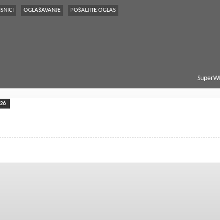
SNICI
OGLAŠAVANJE
POŠALJITE OGLAS
SuperWE
026