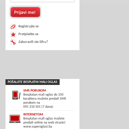
Registrujte se
Pretplatite se
Zaboravili ste šifru?
POŠALJITE BESPLATNI MALI OGLAS
SMS PORUKOM
Besplatan mali oglas do 150
karaktera možete predati SMS
porukom na
091 210 501 (7 dana)
INTERNETOM
Besplatan mali oglas možete
predati online na web stranici
www.superoglasi.ba