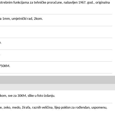
potrebnim funkcijama za tehničke proračune, nabavljen 1967. god., originalna
kra 1mm, umjetnički rad, 2kom.
m.
.
 750KM.
om, sve za 30KM, slike u foto izdanju.
ce, zeko, medo, žirafa, raznih veličina, lijep poklon za rođendan, uspomenu,