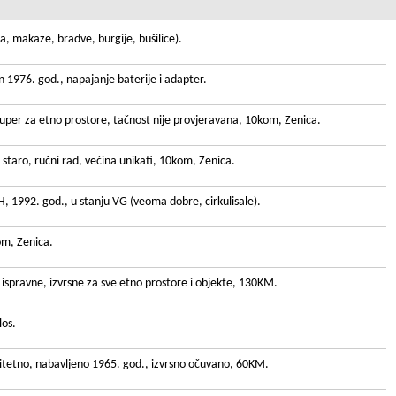
ića, makaze, bradve, burgije, bušilice).
n 1976. god., napajanje baterije i adapter.
, super za etno prostore, tačnost nije provjeravana, 10kom, Zenica.
o staro, ručni rad, većina unikati, 10kom, Zenica.
H, 1992. god., u stanju VG (veoma dobre, cirkulisale).
om, Zenica.
, ispravne, izvrsne za sve etno prostore i objekte, 130KM.
los.
ritetno, nabavljeno 1965. god., izvrsno očuvano, 60KM.