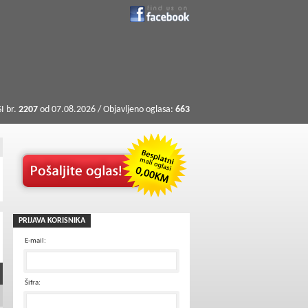
I br.
2207
od 07.08.2026 / Objavljeno oglasa:
663
PRIJAVA KORISNIKA
E-mail:
Šifra: