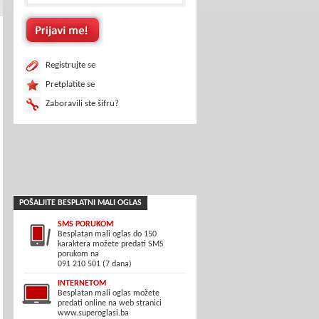
Registrujte se
Pretplatite se
Zaboravili ste šifru?
POŠALJITE BESPLATNI MALI OGLAS
SMS PORUKOM
Besplatan mali oglas do 150
karaktera možete predati SMS
porukom na
091 210 501 (7 dana)
INTERNETOM
Besplatan mali oglas možete
predati online na web stranici
www.superoglasi.ba