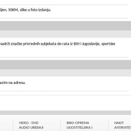
jen, 50KM, slike u foto izdanju.
rži značke privrednih subjekata do rata iz BiH i Jugoslavije, sportske
olazim na adresu.
VIDEO - DVD
BIRO OPREMA
NAKIT
AUDIO UREÐAJI
UGOSTITELJSKA I
ANTIKVITET