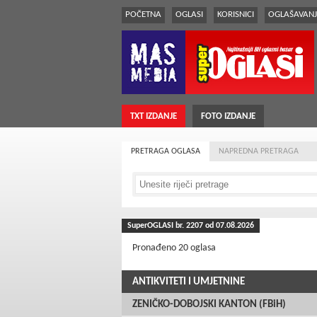
POČETNA
OGLASI
KORISNICI
OGLAŠAVANJ
TXT IZDANJE
FOTO IZDANJE
PRETRAGA OGLASA
NAPREDNA PRETRAGA
SuperOGLASI br.
2207
od 07.08.2026
Pronađeno 20 oglasa
ANTIKVITETI I UMJETNINE
ZENIČKO-DOBOJSKI KANTON (FBiH)