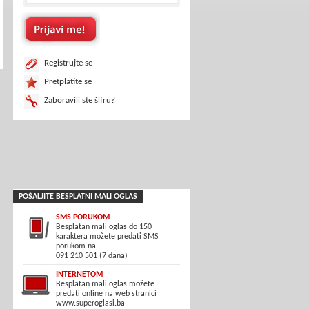
Registrujte se
Pretplatite se
Zaboravili ste šifru?
POŠALJITE BESPLATNI MALI OGLAS
SMS PORUKOM
Besplatan mali oglas do 150
karaktera možete predati SMS
porukom na
091 210 501 (7 dana)
INTERNETOM
Besplatan mali oglas možete
predati online na web stranici
www.superoglasi.ba