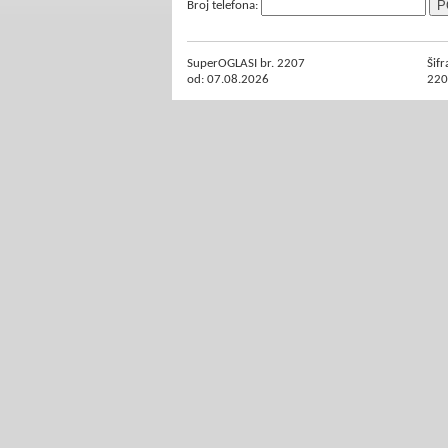
Broj telefona:
SuperOGLASI br. 2207
Šifr
od: 07.08.2026
220