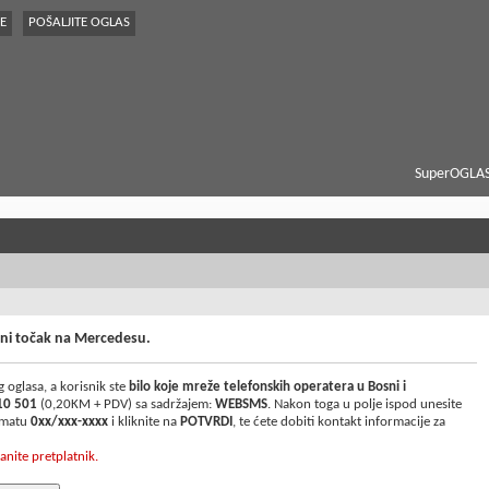
E
POŠALJITE OGLAS
SuperOGLAS
rvni točak na Mercedesu.
 oglasa, a korisnik ste
bilo koje mreže telefonskih operatera u Bosni i
10 501
(0,20KM + PDV) sa sadržajem:
WEBSMS
. Nakon toga u polje ispod unesite
ormatu
0xx/xxx-xxxx
i kliknite na
POTVRDI
, te ćete dobiti kontakt informacije za
anite pretplatnik.