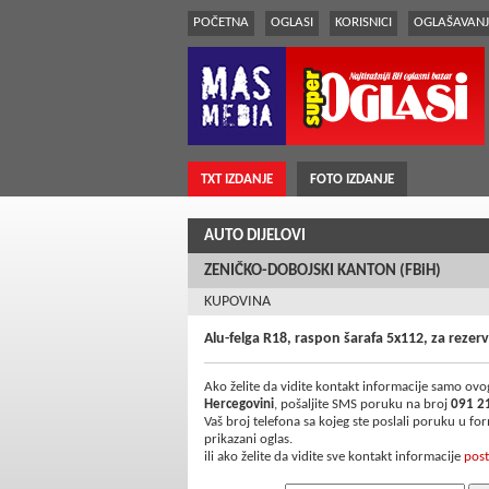
POČETNA
OGLASI
KORISNICI
OGLAŠAVANJ
TXT IZDANJE
FOTO IZDANJE
AUTO DIJELOVI
ZENIČKO-DOBOJSKI KANTON (FBiH)
KUPOVINA
Alu-felga R18, raspon šarafa 5x112, za reze
Ako želite da vidite kontakt informacije samo ovog
Hercegovini
, pošaljite SMS poruku na broj
091 2
Vaš broj telefona sa kojeg ste poslali poruku u f
prikazani oglas.
ili ako želite da vidite sve kontakt informacije
post