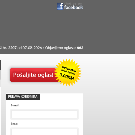
I br.
2207
od 07.08.2026 / Objavljeno oglasa:
663
PRIJAVA KORISNIKA
E-mail:
Šifra: