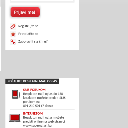
Registrujte se
Pretplatite se
Zaboravili ste šifru?
POŠALJITE BESPLATNI MALI OGLAS
SMS PORUKOM
Besplatan mali oglas do 150
karaktera možete predati SMS
porukom na
091 210 501 (7 dana)
INTERNETOM
Besplatan mali oglas možete
predati online na web stranici
www.superoglasi.ba