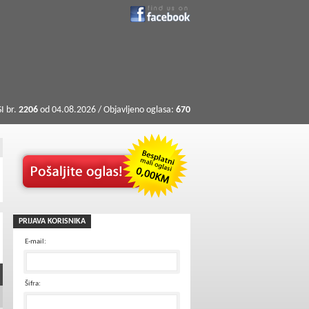
I br.
2206
od 04.08.2026 / Objavljeno oglasa:
670
PRIJAVA KORISNIKA
E-mail:
Šifra: