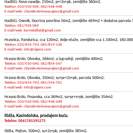
Hadžići, Novo naselje, 210m2, pr+2s+pk, zemljište 360m2.
Telefon: 033/550-040, 062/446-448
E-mail/web:
citynekretninesarajevo@gmail.com
Hadžići, Osenik, tlocrtna površina 56m2, zemljište 469m2 + dodatna parcela
Telefon: 061/926-069
E-mail/web:
karmelaflat@gmail.com
Hrasnica, Pandurica, cca 120m2, dvije etaže, zemljište cca 1.100m2, 160.00
Telefon: 033/654-793, 065/819-136
E-mail/web:
info@sigenx.com
Hrasno Brdo, Olovska, 266m2, u izgradnji, zemljište 400m2.
Telefon: 033/550-040, 062/854-547
E-mail/web:
citynekretninesarajevo@gmail.com
Hrasno Brdo, Olovska, 350m2, su+pr+2s+pk, parcela 500m2.
Telefon: 033/654-793, 061/544-701
E-mail/web:
info@sigenx.com
Hrasno Brdo, Posavska, cca 369m2, su+pr+s+pk, zemljište 354m2.
Telefon: 033/550-040, 062/446-448
E-mail/web:
citynekretninesarajevo@gmail.com
Ilidža, Kasindolska, prodajem kuću.
Telefon: 0041765395273
Ilidža, Pejton, 500m2, su+2s+pk, zemljište 385m2.