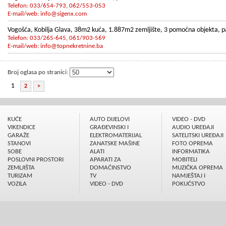
Telefon: 033/654-793, 062/553-053
E-mail/web:
info@sigenx.com
Vogošća, Kobilja Glava, 38m2 kuća, 1.887m2 zemljište, 3 pomoćna objekta, pa
Telefon: 033/265-645, 061/903-569
E-mail/web:
info@topnekretnine.ba
Broj oglasa po stranici:
1
2
>
KUĆE
AUTO DIJELOVI
VIDEO - DVD
VIKENDICE
GRAÐEVINSKI I
AUDIO UREÐAJI
GARAŽE
ELEKTROMATERIJAL
SATELITSKI UREÐAJI
STANOVI
ZANATSKE MAŠINE
FOTO OPREMA
SOBE
ALATI
INFORMATIKA
POSLOVNI PROSTORI
APARATI ZA
MOBITELI
ZEMLJIŠTA
DOMAĆINSTVO
MUZIČKA OPREMA
TURIZAM
TV
NAMJEŠTAJ I
VOZILA
VIDEO - DVD
POKUĆSTVO