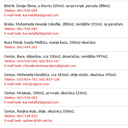
Bistrik, Donja čikma, u tlocrtu 105m2, su+pr+s+pk, parcela 288m2.
Telefon: 061/926-069
E-mail/web:
karmelaflat@gmail.com
Breka, Muhameda Hevaije Uskufije, 280m2, zemljište 151m2, sa garažom.
Telefon: 061/926-069
E-mail/web:
karmelaflat@gmail.com
Buća Potok, Esada Midžića, manja kuća, 250m2 okućnice.
Telefon: 062/449-261
Centar, Bare, Alipašina, cca 150m2, dvoetažna, zemljište 997m2.
Telefon: 033/550-040, 062/854-547
E-mail/web:
citynekretninesarajevo@gmail.com
Centar, Mehmeda Handžića, cca 165m2, dvije etaže, okućnica 195m2.
Telefon: 033/654-793, 065/819-136
E-mail/web:
info@sigenx.com
Centar, Mrakuša, 190m2, pr+s+pk, okućnica 123m2.
Telefon: 061/926-069
E-mail/web:
karmelaflat@gmail.com
Centar, Panjina Kula, dvije, okućnica 550m2.
Telefon: 061/148-810
E-mail/web:
spitner@bih.net.ba