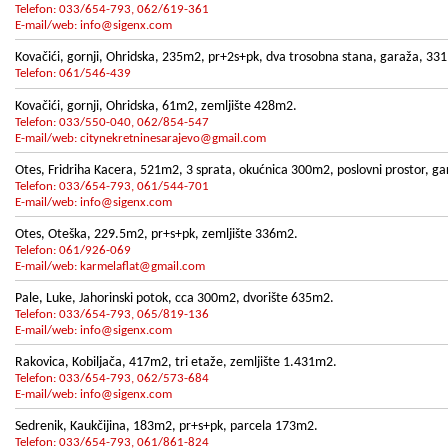
Telefon: 033/654-793, 062/619-361
E-mail/web:
info@sigenx.com
Kovačići, gornji, Ohridska, 235m2, pr+2s+pk, dva trosobna stana, garaža, 3
Telefon: 061/546-439
Kovačići, gornji, Ohridska, 61m2, zemljište 428m2.
Telefon: 033/550-040, 062/854-547
E-mail/web:
citynekretninesarajevo@gmail.com
Otes, Fridriha Kacera, 521m2, 3 sprata, okućnica 300m2, poslovni prostor, ga
Telefon: 033/654-793, 061/544-701
E-mail/web:
info@sigenx.com
Otes, Oteška, 229.5m2, pr+s+pk, zemljište 336m2.
Telefon: 061/926-069
E-mail/web:
karmelaflat@gmail.com
Pale, Luke, Jahorinski potok, cca 300m2, dvorište 635m2.
Telefon: 033/654-793, 065/819-136
E-mail/web:
info@sigenx.com
Rakovica, Kobiljača, 417m2, tri etaže, zemljište 1.431m2.
Telefon: 033/654-793, 062/573-684
E-mail/web:
info@sigenx.com
Sedrenik, Kaukčijina, 183m2, pr+s+pk, parcela 173m2.
Telefon: 033/654-793, 061/861-824