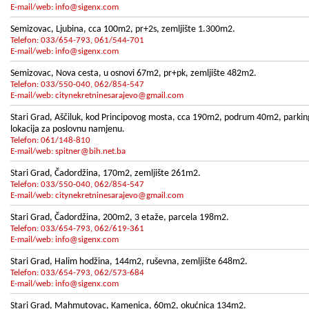
E-mail/web:
info@sigenx.com
Semizovac, Ljubina, cca 100m2, pr+2s, zemljište 1.300m2.
Telefon: 033/654-793, 061/544-701
E-mail/web:
info@sigenx.com
Semizovac, Nova cesta, u osnovi 67m2, pr+pk, zemljište 482m2.
Telefon: 033/550-040, 062/854-547
E-mail/web:
citynekretninesarajevo@gmail.com
Stari Grad, Aščiluk, kod Principovog mosta, cca 190m2, podrum 40m2, parkin
lokacija za poslovnu namjenu.
Telefon: 061/148-810
E-mail/web:
spitner@bih.net.ba
Stari Grad, Čadordžina, 170m2, zemljište 261m2.
Telefon: 033/550-040, 062/854-547
E-mail/web:
citynekretninesarajevo@gmail.com
Stari Grad, Čadordžina, 200m2, 3 etaže, parcela 198m2.
Telefon: 033/654-793, 062/619-361
E-mail/web:
info@sigenx.com
Stari Grad, Halim hodžina, 144m2, ruševna, zemljište 648m2.
Telefon: 033/654-793, 062/573-684
E-mail/web:
info@sigenx.com
Stari Grad, Mahmutovac, Kamenica, 60m2, okućnica 134m2.