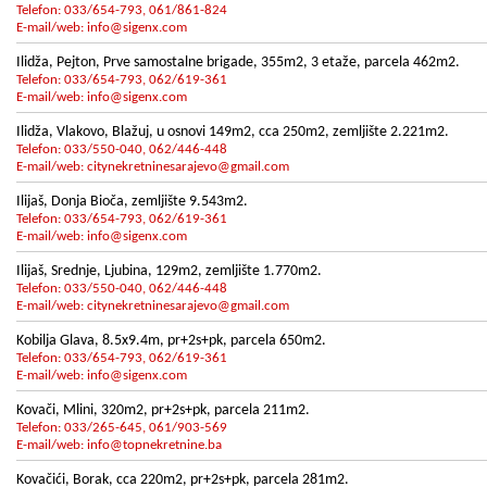
Telefon: 033/654-793, 061/861-824
E-mail/web:
info@sigenx.com
Ilidža, Pejton, Prve samostalne brigade, 355m2, 3 etaže, parcela 462m2.
Telefon: 033/654-793, 062/619-361
E-mail/web:
info@sigenx.com
Ilidža, Vlakovo, Blažuj, u osnovi 149m2, cca 250m2, zemljište 2.221m2.
Telefon: 033/550-040, 062/446-448
E-mail/web:
citynekretninesarajevo@gmail.com
Ilijaš, Donja Bioča, zemljište 9.543m2.
Telefon: 033/654-793, 062/619-361
E-mail/web:
info@sigenx.com
Ilijaš, Srednje, Ljubina, 129m2, zemljište 1.770m2.
Telefon: 033/550-040, 062/446-448
E-mail/web:
citynekretninesarajevo@gmail.com
Kobilja Glava, 8.5x9.4m, pr+2s+pk, parcela 650m2.
Telefon: 033/654-793, 062/619-361
E-mail/web:
info@sigenx.com
Kovači, Mlini, 320m2, pr+2s+pk, parcela 211m2.
Telefon: 033/265-645, 061/903-569
E-mail/web:
info@topnekretnine.ba
Kovačići, Borak, cca 220m2, pr+2s+pk, parcela 281m2.