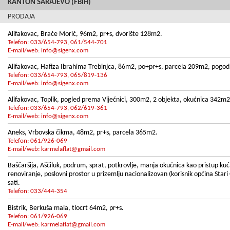
KANTON SARAJEVO (FBiH)
PRODAJA
Alifakovac, Braće Morić, 96m2, pr+s, dvorište 128m2.
Telefon: 033/654-793, 061/544-701
E-mail/web:
info@sigenx.com
Alifakovac, Hafiza Ibrahima Trebinjca, 86m2, po+pr+s, parcela 209m2, pogod
Telefon: 033/654-793, 065/819-136
E-mail/web:
info@sigenx.com
Alifakovac, Toplik, pogled prema Vijećnici, 300m2, 2 objekta, okućnica 342m
Telefon: 033/654-793, 062/619-361
E-mail/web:
info@sigenx.com
Aneks, Vrbovska čikma, 48m2, pr+s, parcela 365m2.
Telefon: 061/926-069
E-mail/web:
karmelaflat@gmail.com
Baščaršija, Aščiluk, podrum, sprat, potkrovlje, manja okućnica kao pristup ku
renoviranje, poslovni prostor u prizemlju nacionalizovan (korisnik općina Stari
sati.
Telefon: 033/444-354
Bistrik, Berkuša mala, tlocrt 64m2, pr+s.
Telefon: 061/926-069
E-mail/web:
karmelaflat@gmail.com