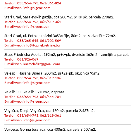
Telefon: 033/654-793, 061/861-824
E-mail/web:
info@sigenx.com
Stari Grad, Sarajevskih gazija, cca 200m2, pr+s+pk, parcela 270m2.
Telefon: 033/654-793, 062/619-361
E-mail/web:
info@sigenx.com
Stari Grad, ul. Potok, u blizini Baščaršije, 80m2, pr+s, dvorište 72m2.
Telefon: 033/265-645, 061/903-569
E-mail/web:
info@topnekretnine.ba
Stup, Friedricha Adolfa, 192m2, pr+s+pk, dvorište 162m2, i zemljišna parcela 
Telefon: 061/926-069
E-mail/web:
karmelaflat@gmail.com
Velešići, Hasana Bibera, 200m2, pr+2s+pk, okućnica 95m2.
Telefon: 033/654-793, 065/819-136
E-mail/web:
info@sigenx.com
Velešići, ul. Velešići, 210m2, 2 sprata.
Telefon: 033/654-793, 061/544-701
E-mail/web:
info@sigenx.com
Vogošća, Donja Vogošća, cca 160m2, parcela 2.437m2.
Telefon: 033/654-793, 062/619-361
E-mail/web:
info@sigenx.com
Vogošća, Gornja Jošanica, cca 400m2, parcela 3.507m2.