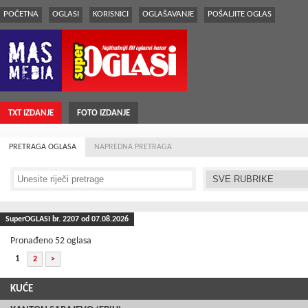
POČETNA
OGLASI
KORISNICI
OGLAŠAVANJE
POŠALJITE OGLAS
TXT IZDANJE
FOTO IZDANJE
PRETRAGA OGLASA
NAPREDNA PRETRAGA
SuperOGLASI br.
2207
od 07.08.2026
Pronađeno 52 oglasa
1
2
>
KUĆE