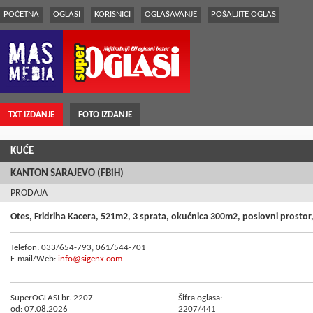
POČETNA
OGLASI
KORISNICI
OGLAŠAVANJE
POŠALJITE OGLAS
TXT IZDANJE
FOTO IZDANJE
KUĆE
KANTON SARAJEVO (FBiH)
PRODAJA
Otes, Fridriha Kacera, 521m2, 3 sprata, okućnica 300m2, poslovni prostor,
Telefon: 033/654-793, 061/544-701
E-mail/Web:
info@sigenx.com
SuperOGLASI br. 2207
Šifra oglasa:
od: 07.08.2026
2207/441