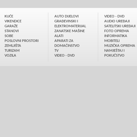
KUĆE
AUTO DIJELOVI
VIDEO - DVD
VIKENDICE
GRAÐEVINSKI I
AUDIO UREÐAJI
GARAŽE
ELEKTROMATERIJAL
SATELITSKI UREÐAJI
STANOVI
ZANATSKE MAŠINE
FOTO OPREMA
SOBE
ALATI
INFORMATIKA
POSLOVNI PROSTORI
APARATI ZA
MOBITELI
ZEMLJIŠTA
DOMAĆINSTVO
MUZIČKA OPREMA
TURIZAM
TV
NAMJEŠTAJ I
VOZILA
VIDEO - DVD
POKUĆSTVO