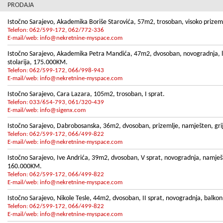
PRODAJA
Istočno Sarajevo, Akademika Boriše Starovića, 57m2, trosoban, visoko prizem
Telefon: 062/599-172, 062/772-336
E-mail/web:
info@nekretnine-myspace.com
Istočno Sarajevo, Akademika Petra Mandića, 47m2, dvosoban, novogradnja, lif
stolarija, 175.000KM.
Telefon: 062/599-172, 066/998-943
E-mail/web:
info@nekretnine-myspace.com
Istočno Sarajevo, Cara Lazara, 105m2, trosoban, I sprat.
Telefon: 033/654-793, 061/320-439
E-mail/web:
info@sigenx.com
Istočno Sarajevo, Dabrobosanska, 36m2, dvosoban, prizemlje, namješten, gri
Telefon: 062/599-172, 066/499-822
E-mail/web:
info@nekretnine-myspace.com
Istočno Sarajevo, Ive Andrića, 39m2, dvosoban, V sprat, novogradnja, namješte
160.000KM.
Telefon: 062/599-172, 066/499-822
E-mail/web:
info@nekretnine-myspace.com
Istočno Sarajevo, Nikole Tesle, 44m2, dvosoban, II sprat, novogradnja, balkon
Telefon: 062/599-172, 066/499-822
E-mail/web:
info@nekretnine-myspace.com