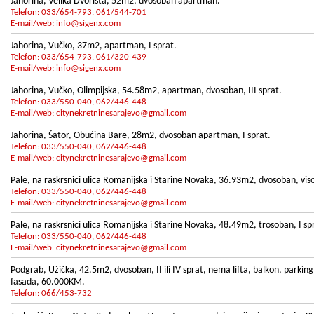
Jahorina, Velika Dvorišta, 52m2, dvosoban apartman.
Telefon: 033/654-793, 061/544-701
E-mail/web:
info@sigenx.com
Jahorina, Vučko, 37m2, apartman, I sprat.
Telefon: 033/654-793, 061/320-439
E-mail/web:
info@sigenx.com
Jahorina, Vučko, Olimpijska, 54.58m2, apartman, dvosoban, III sprat.
Telefon: 033/550-040, 062/446-448
E-mail/web:
citynekretninesarajevo@gmail.com
Jahorina, Šator, Obućina Bare, 28m2, dvosoban apartman, I sprat.
Telefon: 033/550-040, 062/446-448
E-mail/web:
citynekretninesarajevo@gmail.com
Pale, na raskrsnici ulica Romanijska i Starine Novaka, 36.93m2, dvosoban, visoko
Telefon: 033/550-040, 062/446-448
E-mail/web:
citynekretninesarajevo@gmail.com
Pale, na raskrsnici ulica Romanijska i Starine Novaka, 48.49m2, trosoban, I sprat
Telefon: 033/550-040, 062/446-448
E-mail/web:
citynekretninesarajevo@gmail.com
Podgrab, Užička, 42.5m2, dvosoban, II ili IV sprat, nema lifta, balkon, parki
fasada, 60.000KM.
Telefon: 066/453-732