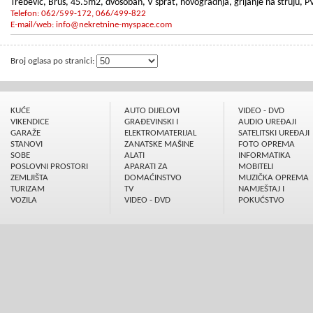
Trebević, Brus, 45.5m2, dvosoban, V sprat, novogradnja, grijanje na struju, 
Telefon: 062/599-172, 066/499-822
E-mail/web:
info@nekretnine-myspace.com
Broj oglasa po stranici:
KUĆE
AUTO DIJELOVI
VIDEO - DVD
VIKENDICE
GRAÐEVINSKI I
AUDIO UREÐAJI
GARAŽE
ELEKTROMATERIJAL
SATELITSKI UREÐAJI
STANOVI
ZANATSKE MAŠINE
FOTO OPREMA
SOBE
ALATI
INFORMATIKA
POSLOVNI PROSTORI
APARATI ZA
MOBITELI
ZEMLJIŠTA
DOMAĆINSTVO
MUZIČKA OPREMA
TURIZAM
TV
NAMJEŠTAJ I
VOZILA
VIDEO - DVD
POKUĆSTVO