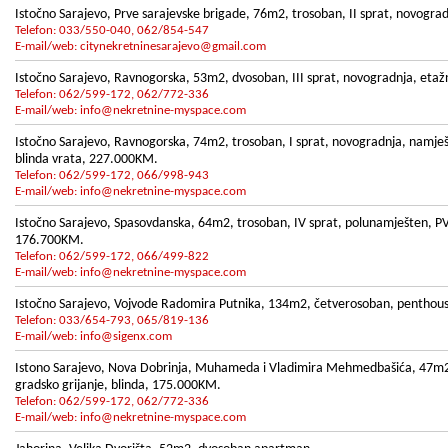
Istočno Sarajevo, Prve sarajevske brigade, 76m2, trosoban, II sprat, novogradn
Telefon: 033/550-040, 062/854-547
E-mail/web:
citynekretninesarajevo@gmail.com
Istočno Sarajevo, Ravnogorska, 53m2, dvosoban, III sprat, novogradnja, etažn
Telefon: 062/599-172, 062/772-336
E-mail/web:
info@nekretnine-myspace.com
Istočno Sarajevo, Ravnogorska, 74m2, trosoban, I sprat, novogradnja, namješt
blinda vrata, 227.000KM.
Telefon: 062/599-172, 066/998-943
E-mail/web:
info@nekretnine-myspace.com
Istočno Sarajevo, Spasovdanska, 64m2, trosoban, IV sprat, polunamješten, PVC s
176.700KM.
Telefon: 062/599-172, 066/499-822
E-mail/web:
info@nekretnine-myspace.com
Istočno Sarajevo, Vojvode Radomira Putnika, 134m2, četverosoban, penthouse, 
Telefon: 033/654-793, 065/819-136
E-mail/web:
info@sigenx.com
Istono Sarajevo, Nova Dobrinja, Muhameda i Vladimira Mehmedbašića, 47m2, 
gradsko grijanje, blinda, 175.000KM.
Telefon: 062/599-172, 062/772-336
E-mail/web:
info@nekretnine-myspace.com