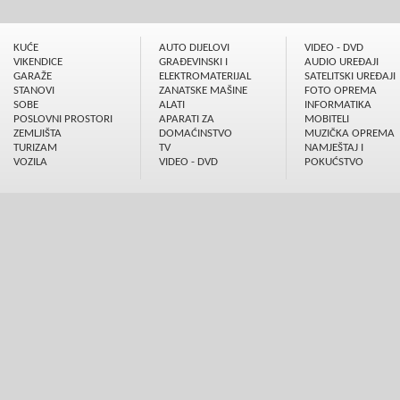
KUĆE
AUTO DIJELOVI
VIDEO - DVD
VIKENDICE
GRAÐEVINSKI I
AUDIO UREÐAJI
GARAŽE
ELEKTROMATERIJAL
SATELITSKI UREÐAJI
STANOVI
ZANATSKE MAŠINE
FOTO OPREMA
SOBE
ALATI
INFORMATIKA
POSLOVNI PROSTORI
APARATI ZA
MOBITELI
ZEMLJIŠTA
DOMAĆINSTVO
MUZIČKA OPREMA
TURIZAM
TV
NAMJEŠTAJ I
VOZILA
VIDEO - DVD
POKUĆSTVO