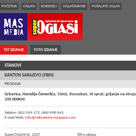
POČETNA
OGLASI
KORISNICI
OGLAŠAVANJE
POŠALJITE OGLAS
TXT IZDANJE
FOTO IZDANJE
STANOVI
KANTON SARAJEVO (FBiH)
PRODAJA
Grbavica, Hamdije Čemerlića, 53m2, dvosoban, III sprat, grijanje na struj
339.000KM.
Telefon: 062/599-172, 066/998-943
E-mail/Web:
info@nekretnine-myspace.com
SuperOGLASI br. 2207
Šifra oglasa: