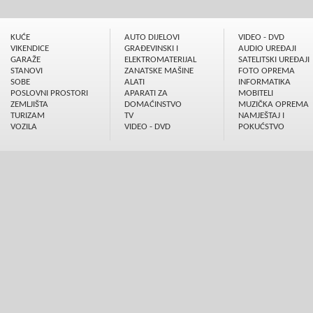
KUĆE
AUTO DIJELOVI
VIDEO - DVD
VIKENDICE
GRAÐEVINSKI I
AUDIO UREÐAJI
GARAŽE
ELEKTROMATERIJAL
SATELITSKI UREÐAJI
STANOVI
ZANATSKE MAŠINE
FOTO OPREMA
SOBE
ALATI
INFORMATIKA
POSLOVNI PROSTORI
APARATI ZA
MOBITELI
ZEMLJIŠTA
DOMAĆINSTVO
MUZIČKA OPREMA
TURIZAM
TV
NAMJEŠTAJ I
VOZILA
VIDEO - DVD
POKUĆSTVO