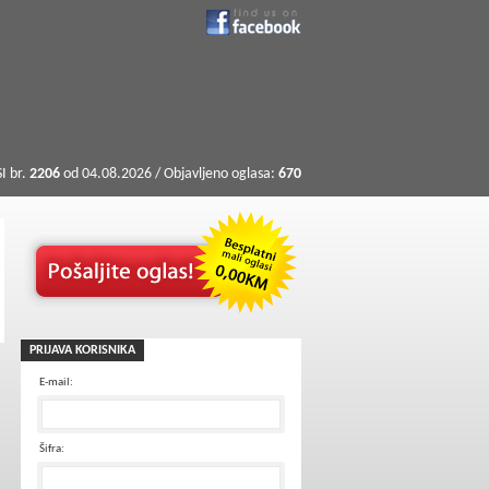
I br.
2206
od 04.08.2026 / Objavljeno oglasa:
670
PRIJAVA KORISNIKA
E-mail:
Šifra: