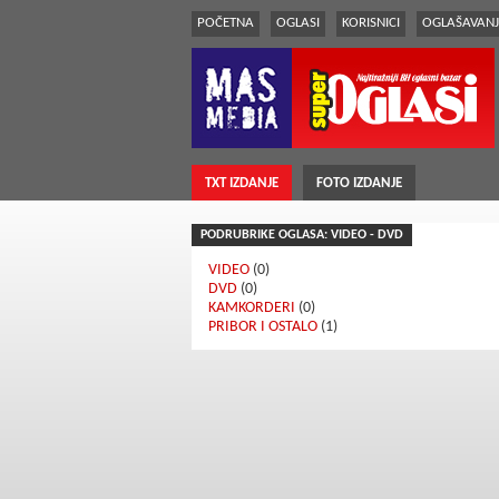
POČETNA
OGLASI
KORISNICI
OGLAŠAVANJ
TXT IZDANJE
FOTO IZDANJE
PODRUBRIKE OGLASA: VIDEO - DVD
VIDEO
(0)
DVD
(0)
KAMKORDERI
(0)
PRIBOR I OSTALO
(1)