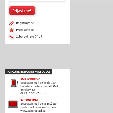
Registrujte se
Pretplatite se
Zaboravili ste šifru?
POŠALJITE BESPLATNI MALI OGLAS
SMS PORUKOM
Besplatan mali oglas do 150
karaktera možete predati SMS
porukom na
091 210 501 (7 dana)
INTERNETOM
Besplatan mali oglas možete
predati online na web stranici
www.superoglasi.ba