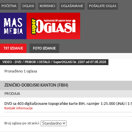
POČETNA
OGLASI
KORISNICI
OGLAŠAVANJE
POŠALJITE OGLAS
TXT IZDANJE
FOTO IZDANJE
VIDEO - DVD / PRIBOR I OSTALO / SuperOGLASI br.
2207
od 07.08.2026
Pronađeno 1 oglasa
ZENIČKO-DOBOJSKI KANTON (FBiH)
PRODAJA
DVD sa 603 digitalizovane topografske karte BiH, razmjer 1:25.000 (JNA) i 1
Kontakt informacije
Broj oglasa po stranici: