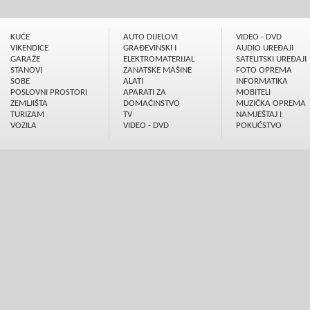
KUĆE
AUTO DIJELOVI
VIDEO - DVD
VIKENDICE
GRAÐEVINSKI I
AUDIO UREÐAJI
GARAŽE
ELEKTROMATERIJAL
SATELITSKI UREÐAJI
STANOVI
ZANATSKE MAŠINE
FOTO OPREMA
SOBE
ALATI
INFORMATIKA
POSLOVNI PROSTORI
APARATI ZA
MOBITELI
ZEMLJIŠTA
DOMAĆINSTVO
MUZIČKA OPREMA
TURIZAM
TV
NAMJEŠTAJ I
VOZILA
VIDEO - DVD
POKUĆSTVO