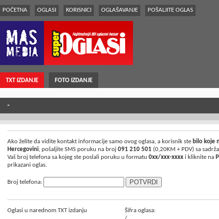
POČETNA
OGLASI
KORISNICI
OGLAŠAVANJE
POŠALJITE OGLAS
TXT IZDANJE
FOTO IZDANJE
-
Ako želite da vidite kontakt informacije samo ovog oglasa, a korisnik ste
bilo koje
Hercegovini
, pošaljite SMS poruku na broj
091 210 501
(0,20KM + PDV) sa sadrž
Vaš broj telefona sa kojeg ste poslali poruku u formatu
0xx/xxx-xxxx
i kliknite na
P
prikazani oglas.
Broj telefona:
Oglasi u narednom TXT izdanju
Šifra oglasa:
/