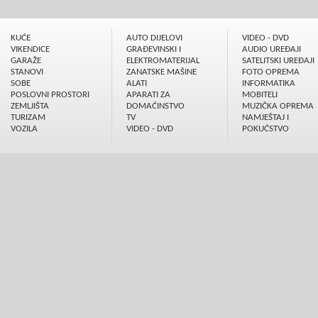
KUĆE
AUTO DIJELOVI
VIDEO - DVD
VIKENDICE
GRAÐEVINSKI I
AUDIO UREÐAJI
GARAŽE
ELEKTROMATERIJAL
SATELITSKI UREÐAJI
STANOVI
ZANATSKE MAŠINE
FOTO OPREMA
SOBE
ALATI
INFORMATIKA
POSLOVNI PROSTORI
APARATI ZA
MOBITELI
ZEMLJIŠTA
DOMAĆINSTVO
MUZIČKA OPREMA
TURIZAM
TV
NAMJEŠTAJ I
VOZILA
VIDEO - DVD
POKUĆSTVO