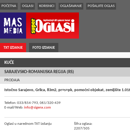
POČETNA
OGLASI
KORISNICI
OGLAŠAVANJE
POŠALJITE OGLAS
TXT IZDANJE
FOTO IZDANJE
KUĆE
SARAJEVSKO-ROMANIJSKA REGIJA (RS)
PRODAJA
Istočno Sarajevo, Grlica, 83m2, pr+s+pk, pomoćni objekat, zemljište 1.0
Telefon: 033/654-793, 061/320-439
E-mail/Web:
info@sigenx.com
Oglasi u narednom TXT izdanju
Šifra oglasa:
2207/505