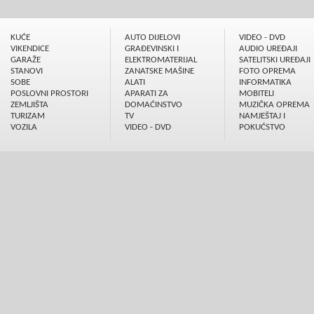
KUĆE
AUTO DIJELOVI
VIDEO - DVD
VIKENDICE
GRAÐEVINSKI I
AUDIO UREÐAJI
GARAŽE
ELEKTROMATERIJAL
SATELITSKI UREÐAJI
STANOVI
ZANATSKE MAŠINE
FOTO OPREMA
SOBE
ALATI
INFORMATIKA
POSLOVNI PROSTORI
APARATI ZA
MOBITELI
ZEMLJIŠTA
DOMAĆINSTVO
MUZIČKA OPREMA
TURIZAM
TV
NAMJEŠTAJ I
VOZILA
VIDEO - DVD
POKUĆSTVO