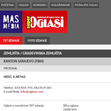
POČETNA
OGLASI
KORISNICI
OGLAŠAVANJE
POŠALJITE OGLAS
TXT IZDANJE
FOTO IZDANJE
ZEMLJIŠTA
/ GRAÐEVINSKA ZEMLJIŠTA
KANTON SARAJEVO (FBiH)
PRODAJA
Nišići, 4.687m2.
Telefon: 033/654-793, 062/619-361
E-mail/Web:
info@sigenx.com
Oglasi u narednom TXT izdanju
Šifra oglasa:
2208/454