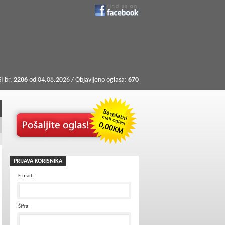
I br.
2206
od 04.08.2026 / Objavljeno oglasa:
670
PRIJAVA KORISNIKA
E-mail:
Šifra: