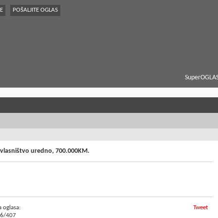
E
POŠALJITE OGLAS
SuperOGLAS
, vlasništvo uredno, 700.000KM.
a oglasa:
Tweet
6/407