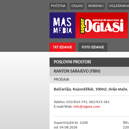
POČETNA
OGLASI
KORISNICI
OGLAŠAVANJ
TXT IZDANJE
FOTO IZDANJE
POSLOVNI PROSTORI
KANTON SARAJEVO (FBiH)
PRODAJA
Baščaršija, Kujundžiluk, 100m2, dvije etaže
Telefon: 033/654-793, 062/619-361
E-mail/Web:
info@sigenx.com
SuperOGLASI br. 2206
Šifr
od: 04.08.2026
220