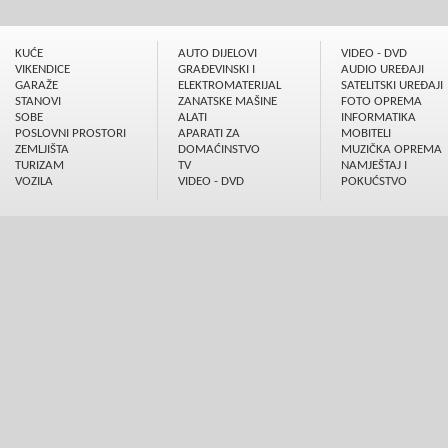
KUĆE
AUTO DIJELOVI
VIDEO - DVD
VIKENDICE
GRAÐEVINSKI I
AUDIO UREÐAJI
GARAŽE
ELEKTROMATERIJAL
SATELITSKI UREÐAJI
STANOVI
ZANATSKE MAŠINE
FOTO OPREMA
SOBE
ALATI
INFORMATIKA
POSLOVNI PROSTORI
APARATI ZA
MOBITELI
ZEMLJIŠTA
DOMAĆINSTVO
MUZIČKA OPREMA
TURIZAM
TV
NAMJEŠTAJ I
VOZILA
VIDEO - DVD
POKUĆSTVO