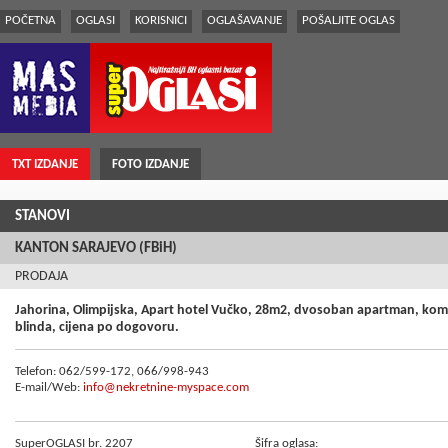
POČETNA
OGLASI
KORISNICI
OGLAŠAVANJE
POŠALJITE OGLAS
TXT IZDANJE
FOTO IZDANJE
STANOVI
KANTON SARAJEVO (FBiH)
PRODAJA
Jahorina, Olimpijska, Apart hotel Vučko, 28m2, dvosoban apartman, kompl
blinda, cijena po dogovoru.
Telefon: 062/599-172, 066/998-943
E-mail/Web:
info@nekretnine-myspace.com
SuperOGLASI br. 2207
Šifra oglasa: