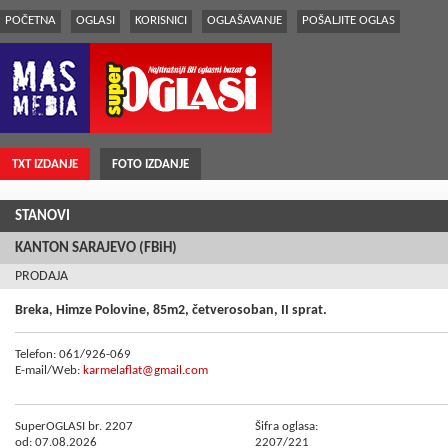
POČETNA
OGLASI
KORISNICI
OGLAŠAVANJE
POŠALJITE OGLAS
TXT IZDANJE
FOTO IZDANJE
STANOVI
KANTON SARAJEVO (FBiH)
PRODAJA
Breka, Himze Polovine, 85m2, četverosoban, II sprat.
Telefon: 061/926-069
E-mail/Web:
karmelaflat@gmail.com
SuperOGLASI br. 2207
Šifra oglasa:
od: 07.08.2026
2207/221