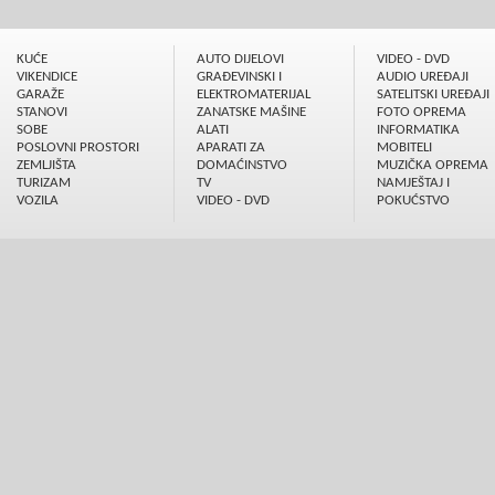
KUĆE
AUTO DIJELOVI
VIDEO - DVD
VIKENDICE
GRAÐEVINSKI I
AUDIO UREÐAJI
GARAŽE
ELEKTROMATERIJAL
SATELITSKI UREÐAJI
STANOVI
ZANATSKE MAŠINE
FOTO OPREMA
SOBE
ALATI
INFORMATIKA
POSLOVNI PROSTORI
APARATI ZA
MOBITELI
ZEMLJIŠTA
DOMAĆINSTVO
MUZIČKA OPREMA
TURIZAM
TV
NAMJEŠTAJ I
VOZILA
VIDEO - DVD
POKUĆSTVO