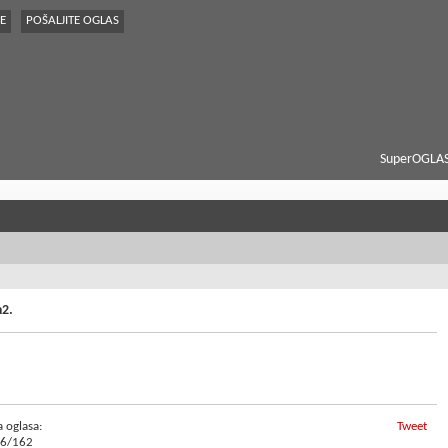
E
POŠALJITE OGLAS
SuperOGLAS
m2.
a oglasa:
Tweet
6/162