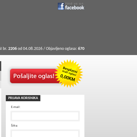
I br.
2206
od 04.08.2026 / Objavljeno oglasa:
670
PRIJAVA KORISNIKA
E-mail:
Šifra: