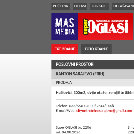
POČETNA
OGLASI
KORISNICI
OGLAŠAVANJ
TXT IZDANJE
FOTO IZDANJE
POSLOVNI PROSTORI
KANTON SARAJEVO (FBiH)
PRODAJA
Halilovići, 300m2, dvije etaže, zemljište 556
Telefon: 033/550-040, 062/446-448
E-mail/Web:
citynekretninesarajevo@gmail.com
SuperOGLASI br. 2206
Šifr
od: 04.08.2026
220