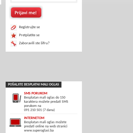
Registrujte se
Pretplatite se
Zaboravili ste šifru?
POŠALJITE BESPLATNI MALI OGLAS
SMS PORUKOM
Besplatan mali oglas do 150
karaktera možete predati SMS
porukom na
091 210 501 (7 dana)
INTERNETOM
Besplatan mali oglas možete
predati online na web stranici
www.superoglasi.ba