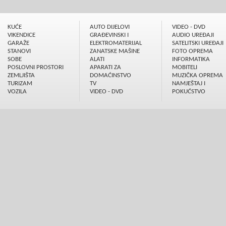
KUĆE
AUTO DIJELOVI
VIDEO - DVD
VIKENDICE
GRAÐEVINSKI I
AUDIO UREÐAJI
GARAŽE
ELEKTROMATERIJAL
SATELITSKI UREÐAJI
STANOVI
ZANATSKE MAŠINE
FOTO OPREMA
SOBE
ALATI
INFORMATIKA
POSLOVNI PROSTORI
APARATI ZA
MOBITELI
ZEMLJIŠTA
DOMAĆINSTVO
MUZIČKA OPREMA
TURIZAM
TV
NAMJEŠTAJ I
VOZILA
VIDEO - DVD
POKUĆSTVO