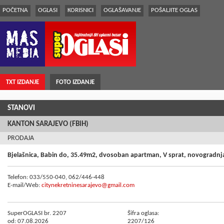
POČETNA
OGLASI
KORISNICI
OGLAŠAVANJE
POŠALJITE OGLAS
TXT IZDANJE
FOTO IZDANJE
STANOVI
KANTON SARAJEVO (FBiH)
PRODAJA
Bjelašnica, Babin do, 35.49m2, dvosoban apartman, V sprat, novogradnj
Telefon: 033/550-040, 062/446-448
E-mail/Web:
citynekretninesarajevo@gmail.com
SuperOGLASI br. 2207
Šifra oglasa:
od: 07.08.2026
2207/126