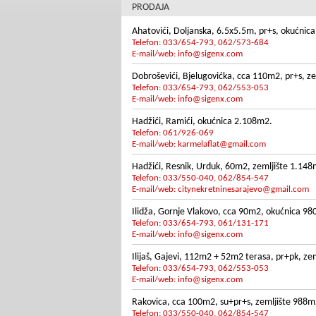
PRODAJA
Ahatovići, Doljanska, 6.5x5.5m, pr+s, okućnic
Telefon: 033/654-793, 062/573-684
E-mail/web:
info@sigenx.com
Dobroševići, Bjelugovićka, cca 110m2, pr+s, z
Telefon: 033/654-793, 062/553-053
E-mail/web:
info@sigenx.com
Hadžići, Ramići, okućnica 2.108m2.
Telefon: 061/926-069
E-mail/web:
karmelaflat@gmail.com
Hadžići, Resnik, Urduk, 60m2, zemljište 1.148
Telefon: 033/550-040, 062/854-547
E-mail/web:
citynekretninesarajevo@gmail.com
Ilidža, Gornje Vlakovo, cca 90m2, okućnica 9
Telefon: 033/654-793, 061/131-171
E-mail/web:
info@sigenx.com
Ilijaš, Gajevi, 112m2 + 52m2 terasa, pr+pk, ze
Telefon: 033/654-793, 062/553-053
E-mail/web:
info@sigenx.com
Rakovica, cca 100m2, su+pr+s, zemljište 988m
Telefon: 033/550-040, 062/854-547