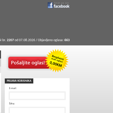
I br.
2207
od 07.08.2026 / Objavljeno oglasa:
663
PRIJAVA KORISNIKA
E-mail:
Šifra: