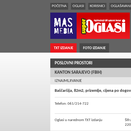
POČETNA
OGLASI
KORISNICI
OGLAŠAVANJ
TXT IZDANJE
FOTO IZDANJE
POSLOVNI PROSTORI
KANTON SARAJEVO (FBiH)
IZNAJMLJIVANJE
Baščaršija, 82m2, prizemlje, cijena po dogo
Telefon: 061/214-722
Oglasi u narednom TXT izdanju
Šifr
220