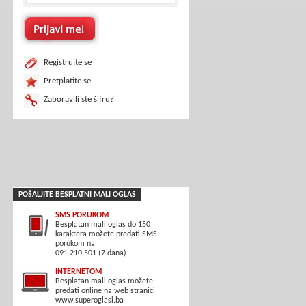
Registrujte se
Pretplatite se
Zaboravili ste šifru?
POŠALJITE BESPLATNI MALI OGLAS
SMS PORUKOM
Besplatan mali oglas do 150
karaktera možete predati SMS
porukom na
091 210 501 (7 dana)
INTERNETOM
Besplatan mali oglas možete
predati online na web stranici
www.superoglasi.ba