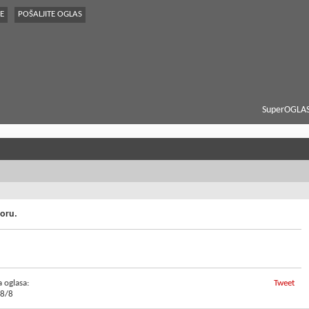
E
POŠALJITE OGLAS
SuperOGLAS
voru.
a oglasa:
Tweet
8/8