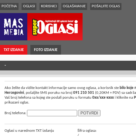
POČETNA
OGLASI
KORISNICI
OGLAŠAVANJE
POŠALJITE OGLAS
TXT IZDANJE
FOTO IZDANJE
-
Ako želite da vidite kontakt informacije samo ovog oglasa, a korisnik ste
bilo koje
Hercegovini
, pošaljite SMS poruku na broj
091 210 501
(0,20KM + PDV) sa sadrž
Vaš broj telefona sa kojeg ste poslali poruku u formatu
0xx/xxx-xxxx
i kliknite na
P
prikazani oglas.
Broj telefona:
Oglasi u narednom TXT izdanju
Šifra oglasa:
/