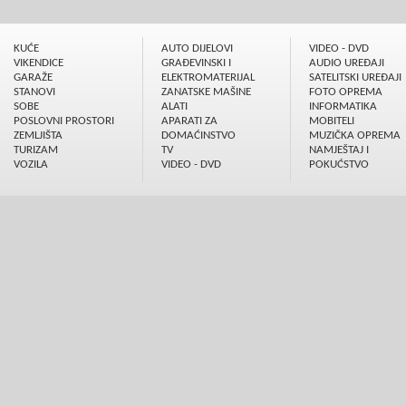
KUĆE
AUTO DIJELOVI
VIDEO - DVD
VIKENDICE
GRAÐEVINSKI I
AUDIO UREÐAJI
GARAŽE
ELEKTROMATERIJAL
SATELITSKI UREÐAJI
STANOVI
ZANATSKE MAŠINE
FOTO OPREMA
SOBE
ALATI
INFORMATIKA
POSLOVNI PROSTORI
APARATI ZA
MOBITELI
ZEMLJIŠTA
DOMAĆINSTVO
MUZIČKA OPREMA
TURIZAM
TV
NAMJEŠTAJ I
VOZILA
VIDEO - DVD
POKUĆSTVO