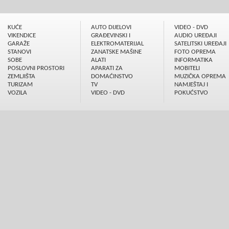
KUĆE
AUTO DIJELOVI
VIDEO - DVD
VIKENDICE
GRAÐEVINSKI I
AUDIO UREÐAJI
GARAŽE
ELEKTROMATERIJAL
SATELITSKI UREÐAJI
STANOVI
ZANATSKE MAŠINE
FOTO OPREMA
SOBE
ALATI
INFORMATIKA
POSLOVNI PROSTORI
APARATI ZA
MOBITELI
ZEMLJIŠTA
DOMAĆINSTVO
MUZIČKA OPREMA
TURIZAM
TV
NAMJEŠTAJ I
VOZILA
VIDEO - DVD
POKUĆSTVO