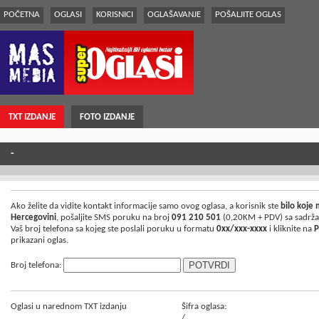
POČETNA
OGLASI
KORISNICI
OGLAŠAVANJE
POŠALJITE OGLAS
TXT IZDANJE
FOTO IZDANJE
-
Ako želite da vidite kontakt informacije samo ovog oglasa, a korisnik ste
bilo koje
Hercegovini
, pošaljite SMS poruku na broj
091 210 501
(0,20KM + PDV) sa sadrž
Vaš broj telefona sa kojeg ste poslali poruku u formatu
0xx/xxx-xxxx
i kliknite na
P
prikazani oglas.
Broj telefona:
Oglasi u narednom TXT izdanju
Šifra oglasa:
/