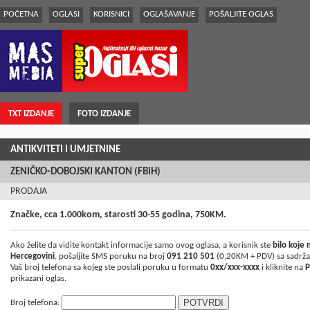
POČETNA
OGLASI
KORISNICI
OGLAŠAVANJE
POŠALJITE OGLAS
TXT IZDANJE
FOTO IZDANJE
ANTIKVITETI I UMJETNINE
ZENIČKO-DOBOJSKI KANTON (FBiH)
PRODAJA
Značke, cca 1.000kom, starosti 30-55 godina, 750KM.
Ako želite da vidite kontakt informacije samo ovog oglasa, a korisnik ste
bilo koje
Hercegovini
, pošaljite SMS poruku na broj
091 210 501
(0,20KM + PDV) sa sadrž
Vaš broj telefona sa kojeg ste poslali poruku u formatu
0xx/xxx-xxxx
i kliknite na
P
prikazani oglas.
Broj telefona: