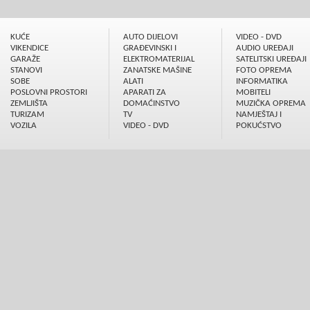
KUĆE
AUTO DIJELOVI
VIDEO - DVD
VIKENDICE
GRAÐEVINSKI I
AUDIO UREÐAJI
GARAŽE
ELEKTROMATERIJAL
SATELITSKI UREÐAJI
STANOVI
ZANATSKE MAŠINE
FOTO OPREMA
SOBE
ALATI
INFORMATIKA
POSLOVNI PROSTORI
APARATI ZA
MOBITELI
ZEMLJIŠTA
DOMAĆINSTVO
MUZIČKA OPREMA
TURIZAM
TV
NAMJEŠTAJ I
VOZILA
VIDEO - DVD
POKUĆSTVO